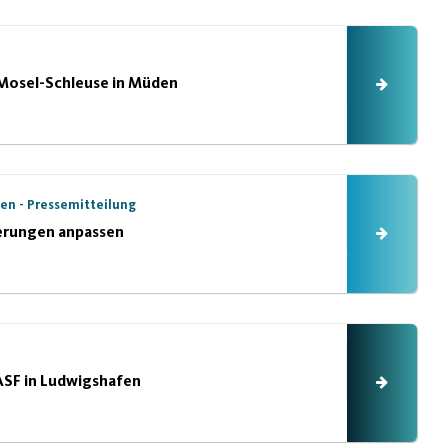
r Mosel-Schleuse in Müden
ken - Pressemitteilung
erungen anpassen
BASF in Ludwigshafen