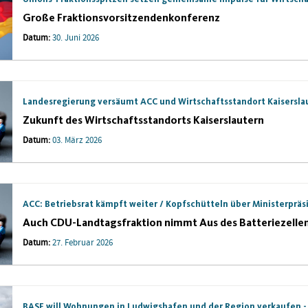
Große Fraktionsvorsitzendenkonferenz
Datum:
30. Juni 2026
Landesregierung versäumt ACC und Wirtschaftsstandort Kaisersla
Zukunft des Wirtschaftsstandorts Kaiserslautern
Datum:
03. März 2026
ACC: Betriebsrat kämpft weiter / Kopfschütteln über Ministerpräs
Auch CDU-Landtagsfraktion nimmt Aus des Batteriezellen
Datum:
27. Februar 2026
BASF will Wohnungen in Ludwigshafen und der Region verkaufen -