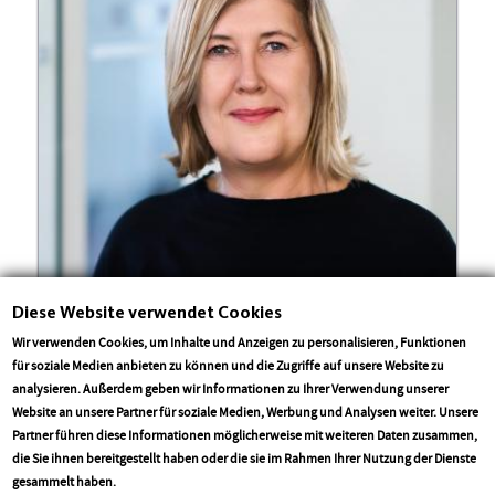
Diese Website verwendet Cookies
Thörle-Hinneschiedt, Alexandra
Wir verwenden Cookies, um Inhalte und Anzeigen zu personalisieren, Funktionen
für soziale Medien anbieten zu können und die Zugriffe auf unsere Website zu
Büro des Fraktionsvorsitzenden
analysieren. Außerdem geben wir Informationen zu Ihrer Verwendung unserer
Telefonnummer:
06131/208-3323
Website an unsere Partner für soziale Medien, Werbung und Analysen weiter. Unsere
E-Mail-Adresse:
alexandra.thoerle@cdu.landtag-rlp.de
Partner führen diese Informationen möglicherweise mit weiteren Daten zusammen,
die Sie ihnen bereitgestellt haben oder die sie im Rahmen Ihrer Nutzung der Dienste
More info
gesammelt haben.