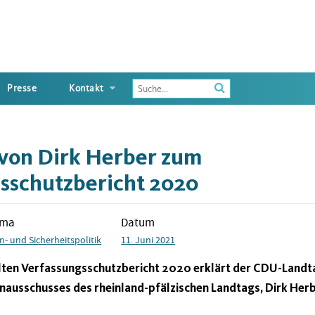
Enter
Presse
Kontakt
the
terms
you
wish
von Dirk Herber zum
to
search
sschutzbericht 2020
for
ema
Datum
n- und Sicherheitspolitik
11. Juni 2021
lten Verfassungsschutzbericht 2020 erklärt der CDU-Land
nausschusses des rheinland-pfälzischen Landtags, Dirk Herb