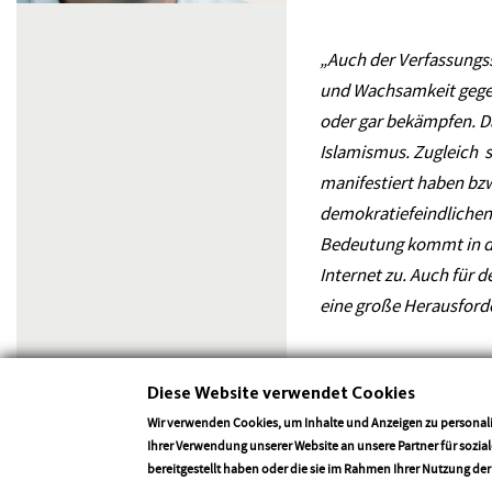
„Auch der Verfassungs
und
Wachsamkeit gegen
oder gar
bekämpfen. Da
Islamismus. Zugleich
manifestiert haben bz
demokratiefeindlichen
Bedeutung kommt in d
Internet zu. Auch für 
eine große
Herausford
Diese Website verwendet Cookies
Eine zentrale Aufgabe 
Wir verwenden Cookies, um Inhalte und Anzeigen zu personali
Antisemitismus
und Ju
Ihrer Verwendung unserer Website an unsere Partner für sozi
Hetze und Gewalt sind
bereitgestellt haben oder die sie im Rahmen Ihrer Nutzung de