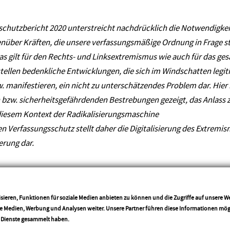
schutzbericht 2020 unterstreicht nachdrücklich die Notwendigke
über Kräften, die unsere verfassungsmäßige Ordnung in Frage st
s gilt für den Rechts- und Linksextremismus wie auch für das g
stellen bedenkliche Entwicklungen, die sich im Windschatten legi
w. manifestieren,
ein nicht zu unterschätzendes Problem dar. Hier h
 bzw. sicherheitsgefährdenden
Bestrebungen gezeigt, das Anlass 
iesem Kontext der Radikalisierungsmaschine
den Verfassungsschutz stellt daher die Digitalisierung des Extrem
erung dar.
ist und bleibt – das haben gerade die zurückliegenden Wochen gez
sieren, Funktionen für soziale Medien anbieten zu können und die Zugriffe auf unsere 
denhass, gegen antisemitische Übergriffe und Hetze. Gleich aus 
ale Medien, Werbung und Analysen weiter. Unsere Partner führen diese Informationen mö
 nicht
tolerabel. Auch hier ist die Arbeit des Verfassungsschutzes
More info
r Dienste gesammelt haben.