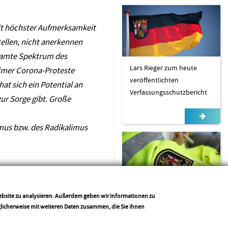
it höchster Aufmerksamkeit
ellen, nicht anerkennen
esamte Spektrum des
Lars Rieger zum heute
timer Corona-Proteste
veröffentlichten
at sich ein Potential an
Verfassungsschutzbericht
zur Sorge gibt. Große
ismus bzw. des Radikalimus
eigt – der Kampf gegen
Sicherheitsgefühl der
Website zu analysieren. Außerdem geben wir Informationen zu
welcher Richtung. Hass,
Bürger lässt sich nicht in
glicherweise mit weiteren Daten zusammen, die Sie ihnen
 von unschätzbarem Wert.“
Tabellen pressen