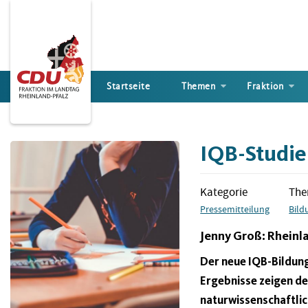
Direkt
zum
Inhalt
Startseite
Themen
Fraktion
IQB-Studie
Kategorie
Th
Pressemitteilung
Bild
Jenny Groß: Rheinla
Der neue IQB-Bildungs
Ergebnisse zeigen de
naturwissenschaftlic