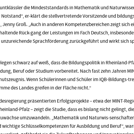
tklässler die Mindeststandards in Mathematik und Naturwissens
r Notstand“, er-klärt die stellvertretende Vorsitzende und bildung
 Jenny Groß. „Auch in anderen Kompetenzbereichen zeigt sich e
anhaltende Rück-gang der Leistungen im Fach Deutsch, insbesonde
e unzureichende Sprachförderung zurückgeführt und wirkt sich sp
legen schwarz auf weiß, dass die Bildungspolitik in Rheinland-Pf
dung, Beruf oder Studium vorbereitet. Nach fast zehn Jahren MINT
mutszeugnis. Wenn Schülerinnen und Schüler im IQB-Bildungs-tren
me des Landes greifen in der Fläche nicht.“
ndesregierung präsentierten Erfolgsprojekte – etwa der MINT-Reg
inland-Pfalz – zeigt die Studie, dass es bislang nicht gelingt, d
uwächse umzuwandeln. „Mathematik und Naturwis-senschaften,
d wichtige Schlüsselkompetenzen für Ausbildung und Beruf“, wa