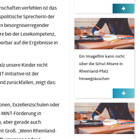
chaften verfehlen ist das
spolitische Sprecherin der
in besorgniserregender
re bei der Lesekompetenz,
ürbar auf die Ergebnisse in
Ein Imagefilm kann nicht
über die Schul-Misere in
alz unsere Kinder nicht
Rheinland-Pfalz
-Initiative ist der
hinwegtäuschen
d zurückfallen, zeigt das:
ionen, Exzellenzschulen oder
ie MINT-Förderung in
 aber gerade auch
rnt Groß. „Wenn Rheinland-