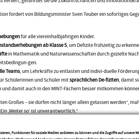
ss verliert, gefährdet sie die Zukunftschancen und Innovationskra
ion fordert von Bildungsminister Sven Teuber ein sofortiges Geg
rhebungen
für alle viereinhalbjährigen Kinder.
rnstandserhebungen ab Klasse 5
, um Defizite frühzeitig zu erkenne
äfte
in Mathematik und Naturwissenschaften durch gezielte N
eitsbedingun-gen.
lle Teams
, um Lehrkräfte zu entlasten und indivi-duelle Förderun
für Schülerinnen und Schüler mit
sprachlichen De-fiziten
, damit s
en und damit auch in den MINT-Fächern besser mitkommen könne
sten Großes – sie dürfen nicht länger allein gelassen werden“, ma
Ein ‚Weiter so‘ ist unverantwortlich.“
CDU-Landtagsfraktion, dass die Landesregierung bis zum Frühjahr
rkung der Sprach- und MINT-Kompetenzen vorlegt – mit klaren 
sieren, Funktionen für soziale Medien anbieten zu können und die Zugriffe auf unsere 