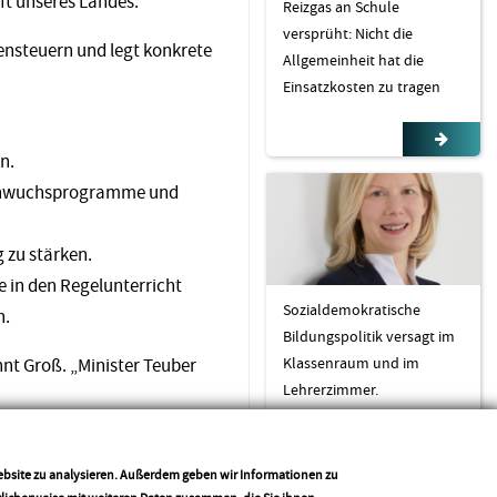
ft unseres Landes.“
Reizgas an Schule
versprüht: Nicht die
ensteuern und legt konkrete
Allgemeinheit hat die
Einsatzkosten zu tragen
n.
achwuchsprogramme und
g zu stärken.
ie in den Regelunterricht
Sozialdemokratische
n.
Bildungspolitik versagt im
Klassenraum und im
hnt Groß. „Minister Teuber
Lehrerzimmer.
 einen konkreten
Zielen,
Website zu analysieren. Außerdem geben wir Informationen zu