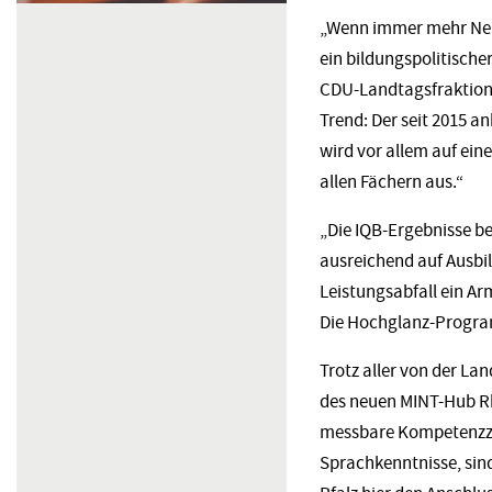
„Wenn immer mehr Neun
ein bildungspolitische
CDU-Landtagsfraktion,
Trend: Der seit 2015 
wird vor allem auf ein
allen Fächern aus.“
„Die IQB-Ergebnisse be
ausreichend auf Ausbil
Leistungsabfall ein Ar
Die Hochglanz-Program
Trotz aller von der La
des neuen MINT-Hub Rhe
messbare Kompetenzz
Sprachkenntnisse, sin