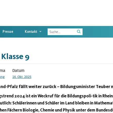
Enter
Presse
Kontakt
the
terms
you
wish
 Klasse 9
to
search
for
ema
Datum
ung
16. Okt. 2025
nd-Pfalz fällt weiter zurück – Bildungsminister Teuber
trend 2024 ist ein Weckruf für die Bildungspoli-tik in Rhein
utlich: Schülerinnen und Schüler im Land bleiben in Mathemat
hen Fächern Biologie, Chemie und Physik unter dem Bundesd