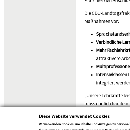
Pfalz hier den Anschlu
Die CDU-Landtagsfrakt
Maßnahmen vor:
Sprachstandse
Verbindliche Le
Mehr Fachlehrkr
attraktivere Arb
Multiprofessione
Intensivklassen
integriert werd
„Unsere Lehrkräfte lei
muss endlich handeln. 
Diese Website verwendet Cookies
Zugleich fordert die 
Maßnahmenplan zur Stä
Wir verwenden Cookies, um Inhalte und Anzeigen zu personali