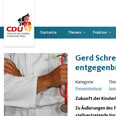
Direkt
zum
Inhalt
Startseite
Themen
Fraktion
Gerd Schre
entgegenb
Kategorie
Th
Pressemitteilung
Gesu
Zukunft der Kinderk
Zu Äußerungen des fr
stellvertretende Vor