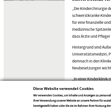
„Die Kinderchirurgie d
schwerstkranke Kinder 
für eine finanzielle un
medizinische Spitzenle
dass Ärzte und Pflege
Hintergrund sind Äußer
Universitätsmedizin, Pr
demnach in den Klinik
Neubesetzungen wichtig
„In einer Kinderklinik
Assistenten gesichert s
Diese Website verwendet Cookies
und die Landesregierun
Wir verwenden Cookies, um Inhalte und Anzeigen zu personali
Ihrer Verwendung unserer Website an unsere Partner für sozi
bereitgestellt haben oder die sie im Rahmen Ihrer Nutzung de
Zurück