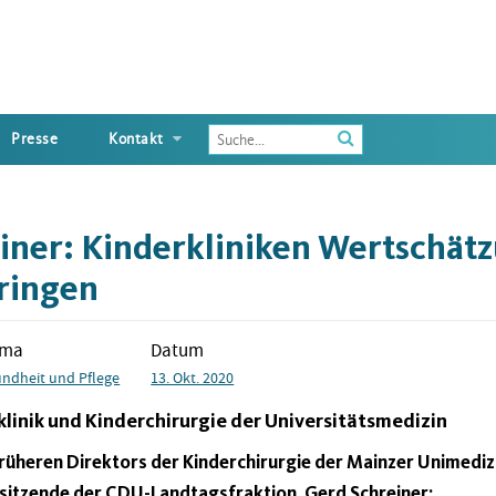
Enter
Presse
Kontakt
the
terms
you
wish
iner: Kinderkliniken Wertschät
to
search
ringen
for
ema
Datum
ndheit und Pflege
13. Okt. 2020
linik und Kinderchirurgie der Universitätsmedizin
üheren Direktors der Kinderchirurgie der Mainzer Unimedizi
sitzende der CDU-Landtagsfraktion, Gerd Schreiner: