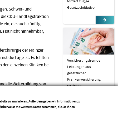
fordert zügige
Gesetzesinitiative
ngen. Schwer- und
tt die CDU-Landtagsfraktion
e ein, die auch künftig
Es ist nicht hinnehmbar,
derchirurgie der Mainzer
rnst die Lage ist. Es fehlten
Versicherungsfremde
 den einzelnen Kliniken bei
Leistungen aus
gesetzlicher
Krankenversicherung
und die Weiterbildung von
streichen
 Aufgaben überfordert sind
Website zu analysieren. Außerdem geben wir Informationen zu
glicherweise mit weiteren Daten zusammen, die Sie ihnen
Drucken
Teilen