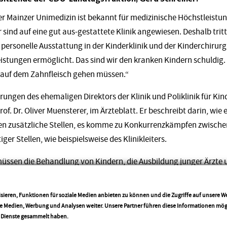
er Mainzer Unimedizin ist bekannt für medizinische Höchstleistu
sind auf eine gut aus-gestattete Klinik angewiesen. Deshalb tri
d personelle Ausstattung in der Kinderklinik und der Kinderchirurgi
istungen ermöglicht. Das sind wir den kranken Kindern schuldig. 
r auf dem Zahnfleisch gehen müssen.“
ungen des ehemaligen Direktors der Klinik und Poliklinik für Kin
of. Dr. Oliver Muensterer, im Ärzteblatt. Er beschreibt darin, wie e
en zusätzliche Stellen, es komme zu Konkurrenzkämpfen zwischen
er Stellen, wie beispielsweise des Klinikleiters.
 müssen die Behandlung von Kindern, die Ausbildung junger Ärzte 
ein. Doch wie sollen die Kliniken das leisten, wenn sie mit diesen
g ihnen nicht zur Seite steht?“
sieren, Funktionen für soziale Medien anbieten zu können und die Zugriffe auf unsere 
ale Medien, Werbung und Analysen weiter. Unsere Partner führen diese Informationen mö
More info
r Dienste gesammelt haben.
Teilen