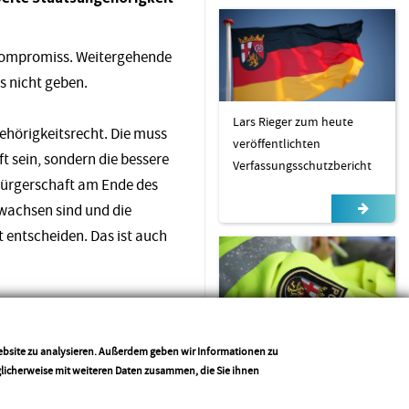
 Kompromiss. Weitergehende
s nicht geben.
Lars Rieger zum heute
ehörigkeitsrecht. Die muss
veröffentlichten
t sein, sondern die bessere
Verfassungsschutzbericht
bürgerschaft am Ende des
ewachsen sind und die
 entscheiden. Das ist auch
lls macht Politik für alle
Sicherheitsgefühl der
Website zu analysieren. Außerdem geben wir Informationen zu
Bürger lässt sich nicht in
glicherweise mit weiteren Daten zusammen, die Sie ihnen
Tabellen pressen
Drucken
Teilen