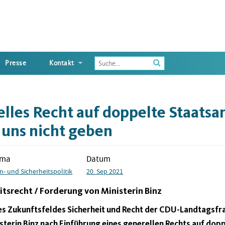
Enter
Presse
Kontakt
the
terms
you
wish
elles Recht auf doppelte Staatsa
to
search
 uns nicht geben
for
ema
Datum
n- und Sicherheitspolitik
20. Sep 2021
tsrecht / Forderung von Ministerin Binz
des Zukunftsfeldes Sicherheit und Recht der CDU-Landtagsfr
sterin Binz nach Einführung eines generellen Rechts auf dop