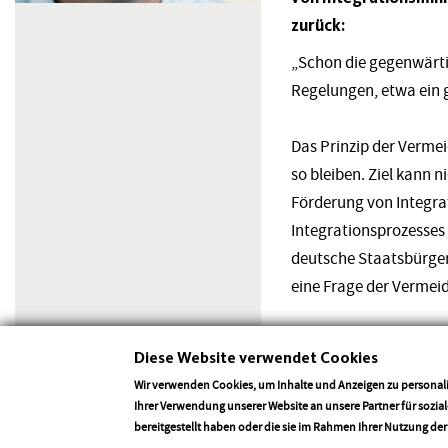
zurück:
„Schon die gegenwärti
Regelungen, etwa ein g
Das Prinzip der Verme
so bleiben. Ziel kann 
Förderung von Integra
Integrationsprozesses 
deutsche Staatsbürger
eine Frage der Vermeid
Im Übrigen ist die Arg
Diese Website verwendet Cookies
hier lebenden Menschen.
Wir verwenden Cookies, um Inhalte und Anzeigen zu personali
Ihrer Verwendung unserer Website an unsere Partner für sozi
bereitgestellt haben oder die sie im Rahmen Ihrer Nutzung de
Zurück