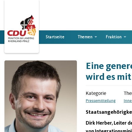
Direkt
zum
Inhalt
Startseite
Themen
Fraktion
Eine gener
wird es mit
Kategorie
Th
Pressemitteilung
Inne
Staatsangehörigkei
Dirk Herber, Leiter 
von Integrationsmini