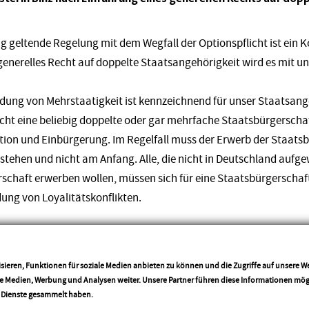
g geltende Regelung mit dem Wegfall der Optionspflicht ist ein
enerelles Recht auf doppelte Staatsangehörigkeit wird es mit un
idung von Mehrstaatigkeit ist kennzeichnend für unser Staatsang
nicht eine beliebig doppelte oder gar mehrfache Staatsbürgerschaf
tion und Einbürgerung. Im Regelfall muss der Erwerb der Staats
stehen und nicht am Anfang. Alle, die nicht in Deutschland aufg
schaft erwerben wollen, müssen sich für eine Staatsbürgerschaft
ung von Loyalitätskonflikten.
umentation von Frau Binz skurril. Die CDU-Landtagsfraktion jedenfa
 Da spielt es keine Rolle, ob sie wählen dürfen oder nicht.“
sieren, Funktionen für soziale Medien anbieten zu können und die Zugriffe auf unsere 
ale Medien, Werbung und Analysen weiter. Unsere Partner führen diese Informationen mö
More info
r Dienste gesammelt haben.
Teilen