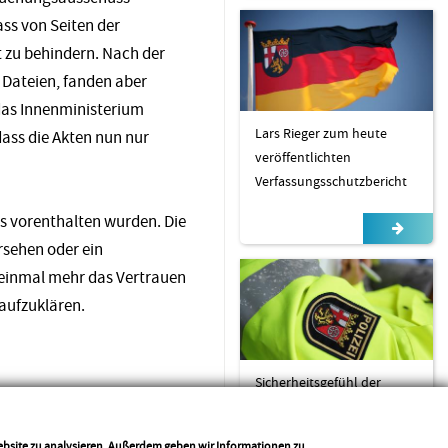
dass von Seiten der
t zu behindern. Nach der
 Dateien, fanden aber
 das Innenministerium
Lars Rieger zum heute
dass die Akten nun nur
veröffentlichten
Verfassungsschutzbericht
s vorenthalten wurden. Die
rsehen oder ein
n einmal mehr das Vertrauen
 aufzuklären.
Sicherheitsgefühl der
Bürger lässt sich nicht in
Tabellen pressen
Website zu analysieren. Außerdem geben wir Informationen zu