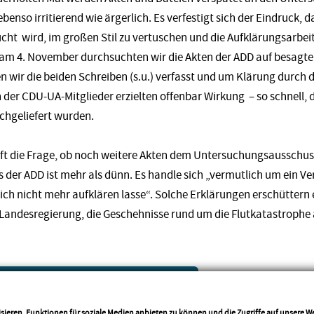
 ebenso irritierend wie ärgerlich. Es verfestigt sich der Eindruck, 
cht wird, im großen Stil zu vertuschen und die Aufklärungsarbei
am 4. November durchsuchten wir die Akten der ADD auf besagte
n wir die beiden Schreiben (s.u.) verfasst und um Klärung durch
 der CDU-UA-Mitglieder erzielten offenbar Wirkung – so schnell, 
chgeliefert wurden.
haft die Frage, ob noch weitere Akten dem Untersuchungsausschus
 der ADD ist mehr als dünn. Es handle sich „vermutlich um ein Ve
sich nicht mehr aufklären lasse“. Solche Erklärungen erschütter
r Landesregierung, die Geschehnisse rund um die Flutkatastrophe
sieren, Funktionen für soziale Medien anbieten zu können und die Zugriffe auf unsere 