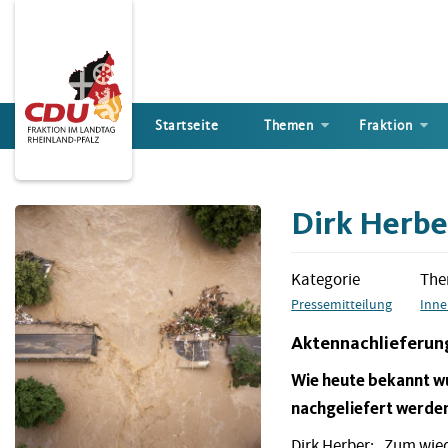
Direkt
zum
Inhalt
Startseite
Themen
Fraktion
Dirk Herbe
Kategorie
Th
Pressemitteilung
Inne
Aktennachlieferun
Wie heute bekannt w
nachgeliefert werden
Dirk Herber: „Zum wie