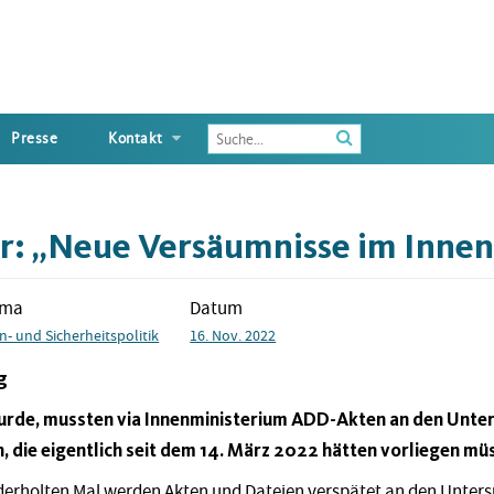
Enter
Presse
Kontakt
the
terms
you
wish
r: „Neue Versäumnisse im Inne
to
search
for
ema
Datum
n- und Sicherheitspolitik
16. Nov. 2022
g
urde, mussten via Innenministerium ADD-Akten an den Unt
, die eigentlich seit dem 14. März 2022 hätten vorliegen mü
derholten Mal werden Akten und Dateien verspätet an den Unte