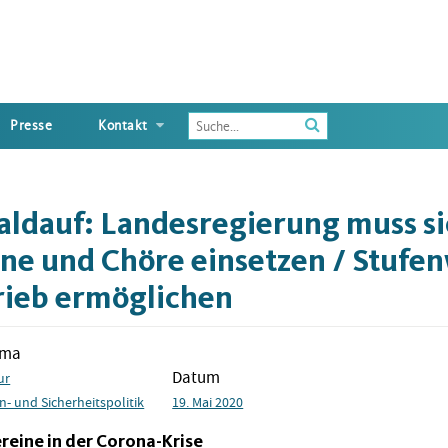
Enter
Presse
Kontakt
the
terms
you
wish
aldauf: Landesregierung muss si
to
search
ne und Chöre einsetzen / Stufe
for
ieb ermöglichen
ema
Datum
ur
n- und Sicherheitspolitik
19. Mai 2020
reine in der Corona-Krise