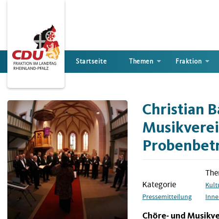
Direkt
zum
Inhalt
Startseite
Themen
Fraktion
Christian B
Musikverei
Probenbetr
Th
Kategorie
Kult
Pressemitteilung
Inne
Chöre- und Musikve