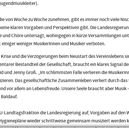
sjugendmusikleiter).
die von Woche zu Woche zunehmen, gibt es immer noch viele Nisc
s keine klaren Vorgaben und Perspektiven gibt. Die Landesregieru
ne und Chöre untersagt, wohingegen in kürze Versammlungen unt
 einiger weniger MusikerInnen und Musiker verboten.
 Krise und die Verzögerungen beim Neustart des Vereinslebens s
entarer Bestandteil der Gesellschaft, braucht ein klares Signal d
d und Jenny Groß. „Im schlimmsten Falle verlieren die Musikerin
eren. Das gesellschaftliche Zusammenleben verliert durch das 
 und vor allem an Lebensfreude. Unsere Seele braucht aber Musik
 Baldauf.
DU-Landtagsfraktion die Landesregierung auf, Vorgaben auf den 
Hygienepläne wieder schrittweise gemeinsam musiziert werden ka
erwald bereits ein Papier für den stufenweisen Beginn der Probe