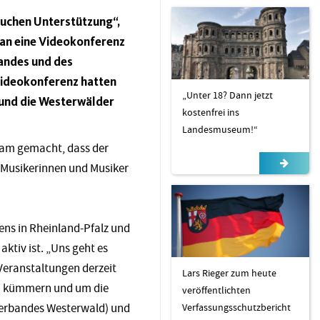
auchen Unterstützung“,
 an eine Videokonferenz
andes und des
Videokonferenz hatten
„Unter 18? Dann jetzt
 und die Westerwälder
kostenfrei ins
Landesmuseum!“
sam gemacht, dass der
 Musikerinnen und Musiker
ens in Rheinland-Pfalz und
aktiv ist. „Uns geht es
Veranstaltungen derzeit
Lars Rieger zum heute
ren kümmern und um die
veröffentlichten
Verfassungsschutzbericht
rverbandes Westerwald) und