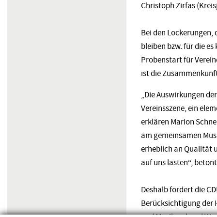
Christoph Zirfas (Krei
Bei den Lockerungen, 
bleiben bzw. für die e
Probenstart für Verei
ist die Zusammenkunft
„Die Auswirkungen der
Vereinsszene, ein elem
erklären Marion Schnei
am gemeinsamen Musizi
erheblich an Qualität
auf uns lasten“, betont
Deshalb fordert die C
Berücksichtigung der 
und Musikverband West