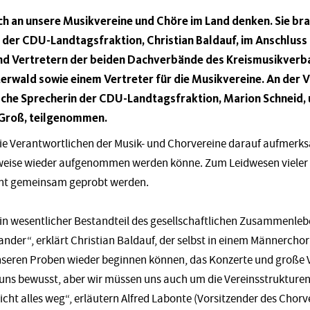
ch an unsere Musikvereine und Chöre im Land denken. Sie br
 der CDU-Landtagsfraktion, Christian Baldauf, im Anschluss
und Vertretern der beiden Dachverbände des Kreismusikverb
rwald sowie einem Vertreter für die Musikvereine. An der 
ische Sprecherin der CDU-Landtagsfraktion, Marion Schneid,
Groß, teilgenommen.
ie Verantwortlichen der Musik- und Chorvereine darauf aufmerk
tweise wieder aufgenommen werden könne. Zum Leidwesen vieler
cht gemeinsam geprobt werden.
ein wesentlicher Bestandteil des gesellschaftlichen Zusammenleb
ander“, erklärt Christian Baldauf, der selbst in einem Männerchor 
nseren Proben wieder beginnen können, das Konzerte und große 
st uns bewusst, aber wir müssen uns auch um die Vereinsstruktu
icht alles weg“, erläutern Alfred Labonte (Vorsitzender des Cho