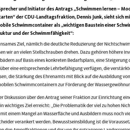
 Sprecher und Initiator des Antrags „Schwimmen lernen – M
rten“ der CDU-Landtagsfraktion, Dennis Junk, sieht sich m
obile Schwimmcontainer als „wichtigen Baustein einer Schw
uktur und der Schwimmfähigkeit“:
nsames Ziel, nämlich die deutliche Reduzierung der Nichtschwi
en wir an vielen Stellschrauben drehen. Dazu gehören höhere Inv
ern auf Basis eines konkreten Bedarfsplans, eine Steigerung d
 über eine entsprechende Lehrbefähigung verfügen, die verstärk
n, die Stärkung des Ehrenamts mit Blick auf die Ausbildung v
 mobilen Schwimmcontainern zur Förderung der Wassergewöhn
er Diskussion über den Antrag seiner Fraktion zur Einrichtung ei
 wichtiges Ziel erreicht: „Die Problematik der viel zu hohen N
 mit einem Mangel an Wasserfläche und Ausbildern muss noch vie
cheider verankert werden. Bewusstseinsbildung ist die Vorausset
 von den Ampelfraktionen und der von ihr getragenen Landesregie