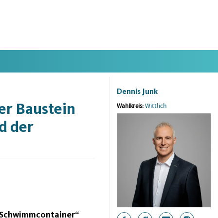
Dennis Junk
er Baustein
Wittlich
Wahlkreis:
d der
 Schwimmcontainer“