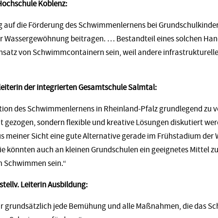
 Hochschule Koblenz:
g auf die Förderung des Schwimmenlernens bei Grundschulkinde
 Wassergewöhnung beitragen. … Bestandteil eines solchen H
nsatz von Schwimmcontainern sein, weil andere infrastrukturelle 
eiterin der integrierten Gesamtschule Salmtal:
tion des Schwimmenlernens in Rheinland-Pfalz grundlegend zu ver
t gezogen, sondern flexible und kreative Lösungen diskutiert wer
 meiner Sicht eine gute Alternative gerade im Frühstadium de
ie könnten auch an kleinen Grundschulen ein geeignetes Mittel z
im Schwimmen sein.“
stellv. Leiterin Ausbildung:
ir grundsätzlich jede Bemühung und alle Maßnahmen, die das S