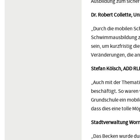
Ausbildung zum siche
Dr. Robert Collette, U
„Durch die mobilen Sch
Schwimmausbildung zu
sein, um kurzfristig di
Veränderungen, die a
Stefan Kölsch, ADD RLP
„Auch mit der Themati
beschäftigt. So waren 
Grundschule ein mobil
dass dies eine tolle M
Stadtverwaltung Wor
„Das Becken wurde dur