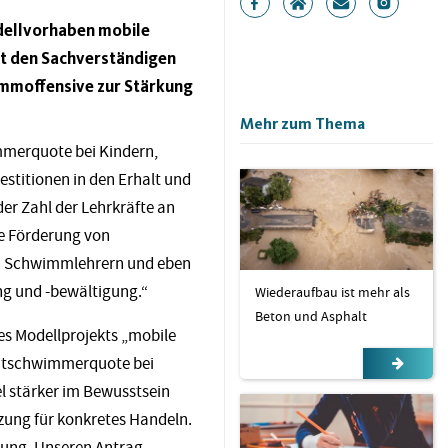
odellvorhaben mobile
it den Sachverständigen
immoffensive zur Stärkung
Mehr zum Thema
mmerquote bei Kindern,
estitionen in den Erhalt und
er Zahl der Lehrkräfte an
te Förderung von
on Schwimmlehrern und eben
ung und -bewältigung.“
Wiederaufbau ist mehr als
Beton und Asphalt
nes Modellprojekts „mobile
ichtschwimmerquote bei
l stärker im Bewusstsein
zung für konkretes Handeln.
rung. Unseren Antrag