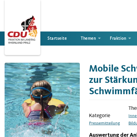
Direkt
zum
Inhalt
Startseite
Themen
Fraktion
Mobile Sch
zur Stärku
Schwimmfä
Th
Kategorie
Inne
Pressemitteilung
Bild
Auswertung der An