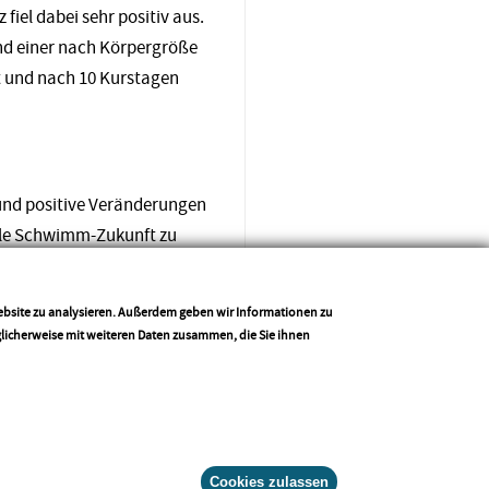
iel dabei sehr positiv aus.
und einer nach Körpergröße
t und nach 10 Kurstagen
und positive Veränderungen
obile Schwimm-Zukunft zu
ontainer kein Schwimmbad
insatz an verschiedenen
Website zu analysieren. Außerdem geben wir Informationen zu
 werden künftig das
glicherweise mit weiteren Daten zusammen, die Sie ihnen
Drucken
Teilen
Cookies zulassen
Zustimmung widerr