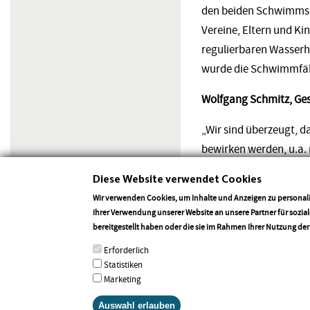
den beiden Schwimmspo
Vereine, Eltern und K
regulierbaren Wasserh
wurde die Schwimmfäh
Wolfgang Schmitz, Ges
„Wir sind überzeugt, 
bewirken werden, u.a. 
erkennen und prävent
Diese Website verwendet Cookies
ersetzen kann, dies is
Wir verwenden Cookies, um Inhalte und Anzeigen zu personali
Orten, die unterschied
Ihrer Verwendung unserer Website an unsere Partner für sozi
Schwimmen lernen erle
bereitgestellt haben oder die sie im Rahmen Ihrer Nutzung de
Erforderlich
Statistiken
Marketing
Zurück
Auswahl erlauben