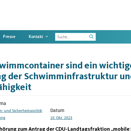
Enter
Presse
Kontakt
the
terms
you
wish
wimmcontainer sind ein wichtig
to
search
ng der Schwimminfrastruktur un
for
higkeit
ema
Datum
n- und Sicherheitspolitik
ung
10. Okt. 2023
hörung zum Antrag der CDU-Landtagsfraktion „mobile