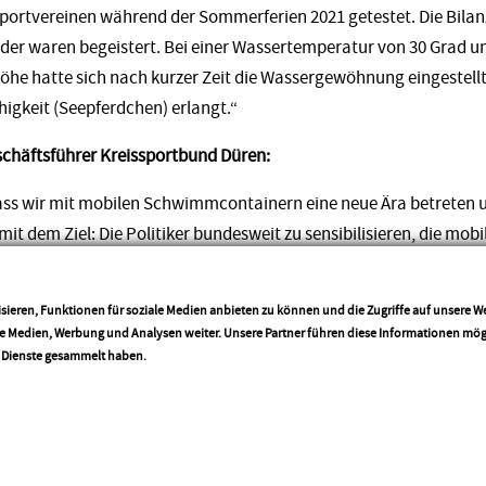
rtvereinen während der Sommerferien 2021 getestet. Die Bilanz f
inder waren begeistert. Bei einer Wassertemperatur von 30 Grad 
öhe hatte sich nach kurzer Zeit die Wassergewöhnung eingestell
igkeit (Seepferdchen) erlangt.“
chäftsführer Kreissportbund Düren:
dass wir mit mobilen Schwimmcontainern eine neue Ära betreten 
mit dem Ziel: Die Politiker bundesweit zu sensibilisieren, die m
iv zu handeln. … Uns ist bewusst, dass ein mobiler Schwimm-C
t auch nicht der Plan und die Intention des Projekts. Der mobile E
sieren, Funktionen für soziale Medien anbieten zu können und die Zugriffe auf unsere 
lichsten Arten der Bespielung, ob an Schulen oder Kindergärten,
ale Medien, Werbung und Analysen weiter. Unsere Partner führen diese Informationen mö
ichtern.“
More info
r Dienste gesammelt haben.
Teilen