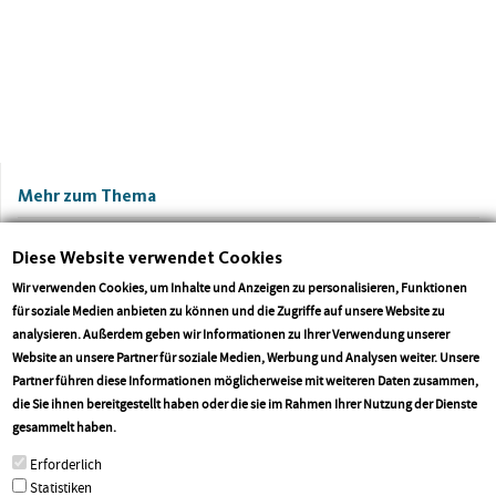
Mehr zum Thema
Diese Website verwendet Cookies
Wir verwenden Cookies, um Inhalte und Anzeigen zu personalisieren, Funktionen
für soziale Medien anbieten zu können und die Zugriffe auf unsere Website zu
analysieren. Außerdem geben wir Informationen zu Ihrer Verwendung unserer
Website an unsere Partner für soziale Medien, Werbung und Analysen weiter. Unsere
Partner führen diese Informationen möglicherweise mit weiteren Daten zusammen,
die Sie ihnen bereitgestellt haben oder die sie im Rahmen Ihrer Nutzung der Dienste
CDU-Landtagsfraktion Rheinland-Pfalz
Versicherungsfremde Lei
More info
gesammelt haben.
begrüßt heutige Bundestagsdebatte und
gesetzlicher Krankenvers
Erforderlich
fordert zügige Gesetzesinitiative
streichen
Statistiken