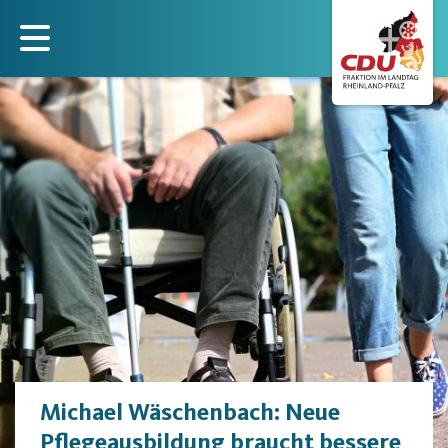
Direkt
zum
Inhalt
Michael Wäschenbach: Neue
Pflegeausbildung braucht bessere