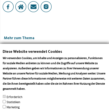
Mehr zum Thema
Diese Website verwendet Cookies
Wir verwenden Cookies, um Inhalte und Anzeigen zu personalisieren, Funktionen
für soziale Medien anbieten zu können und die Zugriffe auf unsere Website zu
analysieren. Außerdem geben wir Informationen zu Ihrer Verwendung unserer
Website an unsere Partner für soziale Medien, Werbung und Analysen weiter. Unsere
Partner führen diese Informationen möglicherweise mit weiteren Daten zusammen,
die Sie ihnen bereitgestellt haben oder die sie im Rahmen Ihrer Nutzung der Dienste
CDU-Landtagsfraktion bringt
Landesregierung bleibt m
More info
gesammelt haben.
Änderungsantrag zum Schulgesetz auf
angekündigter Sprachoffe
den Weg
Erwartungen zurück
Erforderlich
Statistiken
Marketing