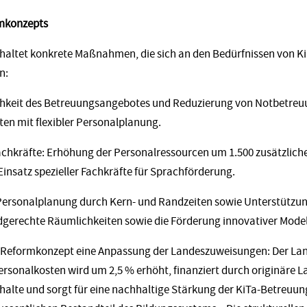
mkonzepts
altet konkrete Maßnahmen, die sich an den Bedürfnissen von Kin
n:
slichkeit des Betreuungsangebotes und Reduzierung von Notbetre
ten mit flexibler Personalplanung.
achkräfte: Erhöhung der Personalressourcen um 1.500 zusätzliche
insatz spezieller Fachkräfte für Sprachförderung.
le Personalplanung durch Kern- und Randzeiten sowie Unterstützu
gerechte Räumlichkeiten sowie die Förderung innovativer Model
s Reformkonzept eine Anpassung der Landeszuweisungen: Der Lan
sonalkosten wird um 2,5 % erhöht, finanziert durch originäre La
lte und sorgt für eine nachhaltige Stärkung der KiTa-Betreuun