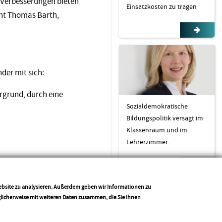
n Verbesserungen bieten
Einsatzkosten zu tragen
ont Thomas Barth,
der mit sich:
rgrund, durch eine
Sozialdemokratische
Bildungspolitik versagt im
Klassenraum und im
Lehrerzimmer.
andtag vorgelegte KiTa-
 legen die Basis für
Website zu analysieren. Außerdem geben wir Informationen zu
glicherweise mit weiteren Daten zusammen, die Sie ihnen
nserer Jüngsten.“ Mit
 klares Zeichen für die