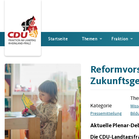
Direkt
zum
Inhalt
Startseite
Themen
Fraktion
Reformvors
Zukunftsge
Th
Kategorie
Wiss
Pressemitteilung
Bild
Aktuelle Plenar-De
Die CDU-Landtagsfrak