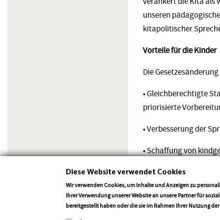
verankert die Kita als
unseren pädagogischen
kitapolitischer Sprech
Vorteile für die Kinder
Die Gesetzesänderung b
• Gleichberechtigte St
priorisierte Vorbereit
• Verbesserung der Sp
• Schaffung von kind
Diese Website verwendet Cookies
Gordon Schnieder, Vor
Reform ist eine wertvol
Wir verwenden Cookies, um Inhalte und Anzeigen zu personali
Ihrer Verwendung unserer Website an unsere Partner für sozi
hochwertige Betreuung
bereitgestellt haben oder die sie im Rahmen Ihrer Nutzung de
diesem umfassenden Re