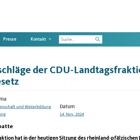
Enter
Presse
Kontakt
the
terms
you
wish
chläge der CDU-Landtagsfrakti
to
search
setz
for
ema
Datum
enschaft und Weiterbildung
ung
14. Nov. 2024
batte
tion hat in der heutigen Sitzung des rheinland-pfälzischen 