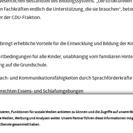
 wesentlichen Bestandteil des Bildungssystems. „Die strukturelle
 Fachkräften endlich die Unterstützung, die sie brauchen“, bet
er der CDU-Fraktion.
ringt erhebliche Vorteile für die Entwicklung und Bildung der Kin
artbedingungen für alle Kinder, unabhängig vom familiären Hinte
ung auf die Grundschule.
rach- und Kommunikationsfähigkeiten durch Sprachförderkräfte
gerechten Essens- und Schlafumgebungen
sitzender der CDU-Landtagsfraktion, unterstreicht: „Unsere im L
le Investition in die Zukunft unserer Kinder und ihrer Bildung. Wir
sieren, Funktionen für soziale Medien anbieten zu können und die Zugriffe auf unsere 
ale Medien, Werbung und Analysen weiter. Unsere Partner führen diese Informationen mö
 und schaffen Raum für das altersgerechte Lernen und Spielen u
More info
r Dienste gesammelt haben.
formkonzept setze die CDU-Landtagsfraktion Rheinland-Pfalz ein