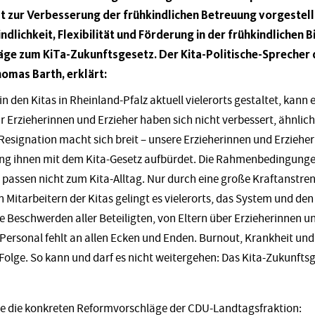
zur Verbesserung der frühkindlichen Betreuung vorgestellt
indlichkeit, Flexibilität und Förderung in der frühkindlichen B
e zum KiTa-Zukunftsgesetz. Der Kita-Politische-Sprecher
omas Barth, erklärt:
 in den Kitas in Rheinland-Pfalz aktuell vielerorts gestaltet, kann e
 Erzieherinnen und Erzieher haben sich nicht verbessert, ähnlich 
Resignation macht sich breit – unsere Erzieherinnen und Erzieher
ng ihnen mit dem Kita-Gesetz aufbürdet. Die Rahmenbedingungen,
, passen nicht zum Kita-Alltag. Nur durch eine große Kraftanstr
n Mitarbeitern der Kitas gelingt es vielerorts, das System und de
e Beschwerden aller Beteiligten, von Eltern über Erzieherinnen un
: Personal fehlt an allen Ecken und Enden. Burnout, Krankheit u
Folge. So kann und darf es nicht weitergehen: Das Kita-Zukunfts
ie die konkreten Reformvorschläge der CDU-Landtagsfraktion: