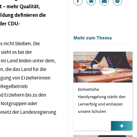
 – mehr Qualität,
ildung definieren die
 der CDU-
Mehr zum Thema
s nicht bleiben. Die
sieht es bei der
 im Land leiden unter dem,
 die das Land für die
engung von Erzieherinnen
n Regelbetrieb
Einheitliche
d Erziehern bis zu den
Handyregelung stärkt den
nd Notgruppen oder
Lernerfolg und entlastet
unsere Schulen
gesetz der Landesregierung