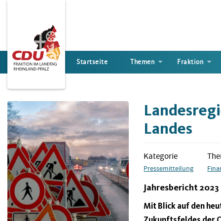
Direkt
zum
Inhalt
Startseite
Themen
Fraktion
Landesregie
Landes
Kategorie
Th
Pressemitteilung
Fina
Jahresbericht 2023
Mit Blick auf den he
Zukunftsfeldes der C