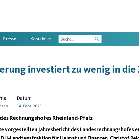
Enter
Presse
Kontakt
the
terms
you
wish
rung investiert zu wenig in die
to
search
for
ema
Datum
nzen
14. Febr. 2023
 des Rechnungshofes Rheinland-Pfalz
ute vorgestellten Jahresbericht des Landesrechnungshofes er
DU-Landtagsfraktion für Heimat und Finanzen, Christof Reic