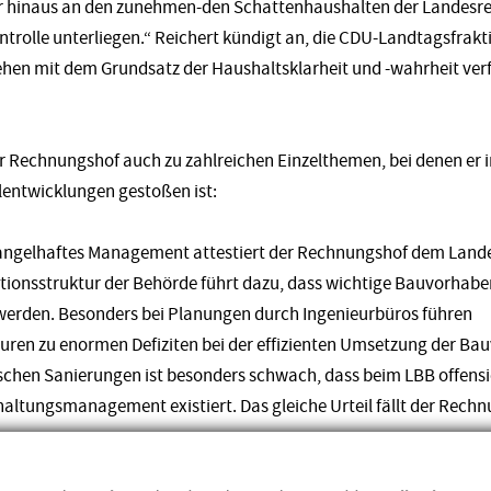
 hinaus an den zunehmen-den Schattenhaushalten der Landesreg
trolle unterliegen.“ Reichert kündigt an, die CDU-Landtagsfrakt
gehen mit dem Grundsatz der Haushaltsklarheit und -wahrheit ver
der Rechnungshof auch zu zahlreichen Einzelthemen, bei denen er
entwicklungen gestoßen ist:
Mangelhaftes Management attestiert der Rechnungshof dem Lande
ionsstruktur der Behörde führt dazu, dass wichtige Bauvorhaben
werden. Besonders bei Planungen durch Ingenieurbüros führen
ren zu enormen Defiziten bei der effizienten Umsetzung der Bauv
chen Sanierungen ist besonders schwach, dass beim LBB offensic
haltungsmanagement existiert. Das gleiche Urteil fällt der Rechn