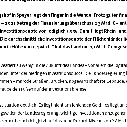
hof in Speyer legt den Finger in die Wunde: Trotz guter fina
2021 betrug der Finanzierungsüberschuss 2,3 Mrd. € – entt
Investitionsquote von lediglich 5,5 %. Damit liegt Rhein-lan
Die durchschnittliche Investitionsquote der Flächenländer li
en in Höhe von 1,4 Mrd. € hat das Land nur 1,1 Mrd. € umgese
vestiert zu wenig in die Zukunft des Landes – vor allem die Digita
iden unter der niedrigen Investitionsquote. Die Landesregierung l
mmen – marode Straßen, Brücken, abgewirtschaftete Gebäude, e
mit beiden Füßen auf der Investitionsbremse.
situation deutlich: Es liegt nicht am fehlenden Geld – es liegt 
swillen der Landesregierung, wichtige Investitionen anzugehen.
erneut erheblich, jetzt auf das neue Rekord-Niveau von 2,8 Mrd. 