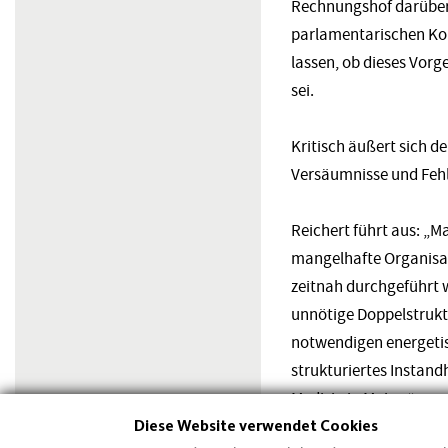
Rechnungshof darüber
parlamentarischen Kon
lassen, ob dieses Vor
sei.
Kritisch äußert sich 
Versäumnisse und Fehl
Reichert führt aus: „
mangelhafte Organisat
zeitnah durchgeführt 
unnötige Doppelstruktu
notwendigen energetis
strukturiertes Instand
Medizin in Mainz.“
Diese Website verwendet Cookies