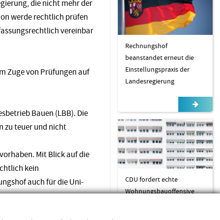
ierung, die nicht mehr der
ion werde rechtlich prüfen
fassungsrechtlich vereinbar
Rechnungshof
beanstandet erneut die
Einstellungspraxis der
 im Zuge von Prüfungen auf
Landesregierung
sbetrieb Bauen (LBB). Die
 zu teuer und nicht
orhaben. Mit Blick auf die
htlich kein
CDU fordert echte
ungshof auch für die Uni-
Wohnungsbauoffensive
statt wohnungspolitischer
PR