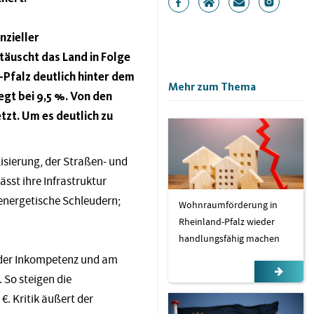
nzieller
äuscht das Land in Folge
d-Pfalz deutlich hinter dem
Mehr zum Thema
egt bei 9,5 %. Von den
tzt. Um es deutlich zu
lisierung, der Straßen- und
ässt ihre Infrastruktur
nergetische Schleudern;
Wohnraumförderung in
Rheinland-Pfalz wieder
handlungsfähig machen
an der Inkompetenz und am
 So steigen die
€. Kritik äußert der