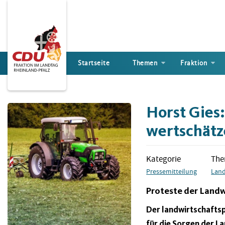
Direkt
zum
Inhalt
Startseite
Themen
Fraktion
Horst Gies
wertschätz
Kategorie
Th
Pressemitteilung
Land
Proteste der Landw
Der landwirtschaftsp
für die Sorgen der L