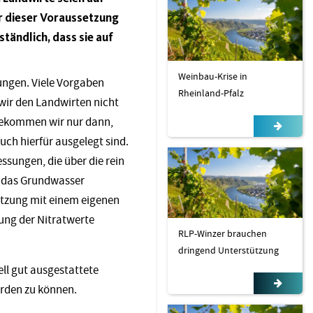
r dieser Voraussetzung
tändlich, dass sie auf
Weinbau-Krise in
ungen. Viele Vorgaben
Rheinland-Pfalz
 wir den Landwirten nicht
bekommen wir nur dann,
uch hierfür ausgelegt sind.
ssungen, die über die rein
n das Grundwasser
itzung mit einem eigenen
nung der Nitratwerte
RLP-Winzer brauchen
dringend Unterstützung
ll gut ausgestattete
erden zu können.