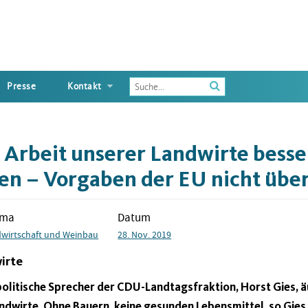
Enter
Presse
Kontakt
the
terms
you
wish
: Arbeit unserer Landwirte besse
to
search
en – Vorgaben der EU nicht über
for
ema
Datum
wirtschaft und Weinbau
28. Nov. 2019
irte
olitische Sprecher der CDU-Landtagsfraktion, Horst Gies, 
andwirte. Ohne Bauern, keine gesunden Lebensmittel, so Gies.