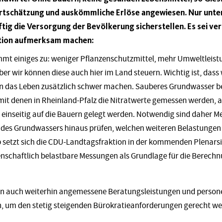
ertschätzung und auskömmliche Erlöse angewiesen. Nur unte
tig die Versorgung der Bevölkerung sicherstellen. Es sei vers
uation aufmerksam machen:
mmt einiges zu: weniger Pflanzenschutzmittel, mehr Umweltleist
r wir können diese auch hier im Land steuern. Wichtig ist, dass
en das Leben zusätzlich schwer machen. Sauberes Grundwasser 
mit denen in Rheinland-Pfalz die Nitratwerte gemessen werden, a
s einseitig auf die Bauern gelegt werden. Notwendig sind daher Me
des Grundwassers hinaus prüfen, welchen weiteren Belastunge
lb setzt sich die CDU-Landtagsfraktion in der kommenden Plenars
enschaftlich belastbare Messungen als Grundlage für die Berech
n auch weiterhin angemessene Beratungsleistungen und persone
n, um den stetig steigenden Bürokratieanforderungen gerecht w