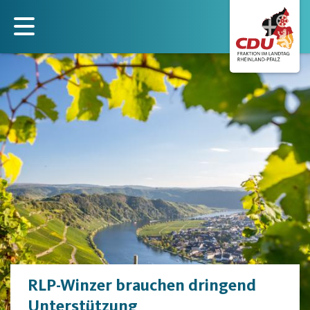
Direkt
zum
Inhalt
RLP-Winzer brauchen dringend
Unterstützung