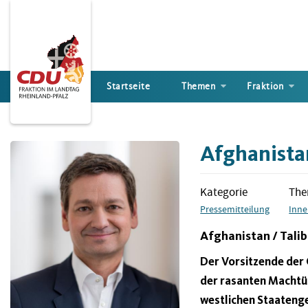
Direkt
zum
Inhalt
Startseite
Themen
Fraktion
Afghanistan
Kategorie
Th
Pressemitteilung
Inne
Afghanistan / Tali
Der Vorsitzende der 
der rasanten Machtü
westlichen Staatenge