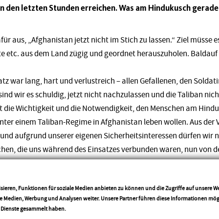
in den letzten Stunden erreichen. Was am Hindukusch gerade p
für aus, „Afghanistan jetzt nicht im Stich zu lassen.“ Ziel müsse e
te etc. aus dem Land zügig und geordnet herauszuholen. Baldauf 
tz war lang, hart und verlustreich – allen Gefallenen, den Solda
ind wir es schuldig, jetzt nicht nachzulassen und die Taliban ni
nt die Wichtigkeit und die Notwendigkeit, den Menschen am Hindu
 unter einem Taliban-Regime in Afghanistan leben wollen. Aus de
und aufgrund unserer eigenen Sicherheitsinteressen dürfen wir n
chen, die uns während des Einsatzes verbunden waren, nun von de
d terrorisiert werden.“
sieren, Funktionen für soziale Medien anbieten zu können und die Zugriffe auf unsere 
em fest, dass sich die westliche Staatengemeinschaft nun eng a
ale Medien, Werbung und Analysen weiter. Unsere Partner führen diese Informationen mö
 es sie 2015 gab, nicht wiederholen.
More info
r Dienste gesammelt haben.