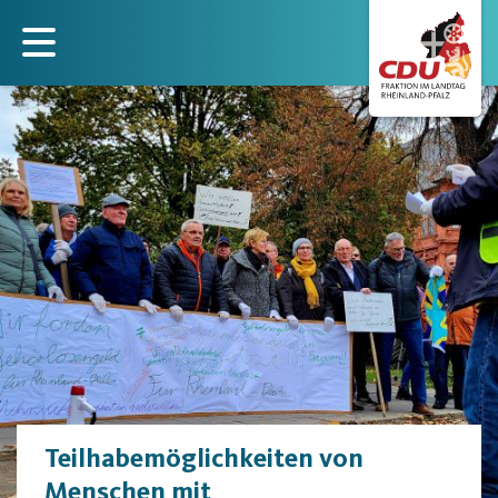
Direkt
zum
Inhalt
Teilhabemöglichkeiten von
Menschen mit