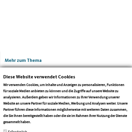
Mehr zum Thema
Diese Website verwendet Cookies
Wir verwenden Cookies, um Inhalte und Anzeigen zu personalisieren, Funktionen
für soziale Medien anbieten zu können und die Zugriffe auf unsere Website zu
analysieren. Außerdem geben wir Informationen zu Ihrer Verwendung unserer
Website an unsere Partner für soziale Medien, Werbung und Analysen weiter. Unsere
Partner führen diese Informationen möglicherweise mit weiteren Daten zusammen,
die Sie ihnen bereitgestellt haben oder die sie im Rahmen Ihrer Nutzung der Dienste
CDU-Landtagsfraktion Rheinland-Pfalz
Versicherungsfremde Lei
More info
gesammelt haben.
begrüßt heutige Bundestagsdebatte und
gesetzlicher Krankenvers
Erforderlich
fordert zügige Gesetzesinitiative
streichen