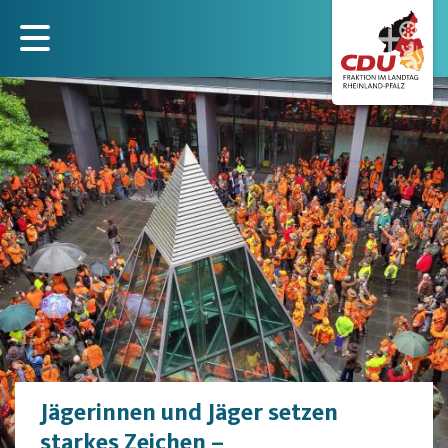
Direkt
zum
Inhalt
Jägerinnen und Jäger setzen
starkes Zeichen –