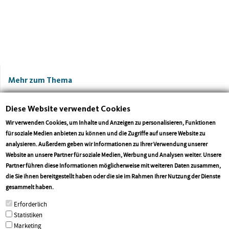
Mehr zum Thema
Diese Website verwendet Cookies
Wir verwenden Cookies, um Inhalte und Anzeigen zu personalisieren, Funktionen
für soziale Medien anbieten zu können und die Zugriffe auf unsere Website zu
analysieren. Außerdem geben wir Informationen zu Ihrer Verwendung unserer
Website an unsere Partner für soziale Medien, Werbung und Analysen weiter. Unsere
Partner führen diese Informationen möglicherweise mit weiteren Daten zusammen,
die Sie ihnen bereitgestellt haben oder die sie im Rahmen Ihrer Nutzung der Dienste
Landesjagdgesetz ist und bleibt
Wegen Regierungsentwur
More info
gesammelt haben.
umstritten
SPD und FDP gehen Jäge
Erforderlich
Jäger auf die Barrikaden
Statistiken
Marketing