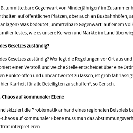
 B. ‚unmittelbare Gegenwart von Minderjährigen‘ im Zusammenh
halten auf öffentlichen Plätzen, aber auch an Busbahnhöfen, a
anlagen? Was bedeutet ‚unmittelbare Gegenwart‘ auf einem Volksf
amilienfestes, wie es unsere Kerwen und Märkte im Land überwie
g des Gesetzes zuständig?
g des Gesetzes zuständig? Wer legt die Regelungen vor Ort aus un
oniert einen Verstoß und welche Stelle entscheidet über eine Or
en Punkte offen und unbeantwortet zu lassen, ist grob fahrlässig
 hier Klarheit für alle Beteiligten zu schaffen“, so Gensch.
l-Chaos auf kommunaler Ebene
nd skizziert die Problematik anhand eines regionalen Beispiels bei
l-Chaos auf kommunaler Ebene muss man das Abstimmungsverh
dtrat interpretieren.