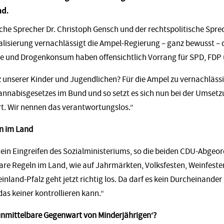
nd.
sche Sprecher Dr. Christoph Gensch und der
rechtspolitische Spr
alisierung vernachlässigt die Ampel-Regierung – ganz bewusst –
ie und Drogenkonsum haben offensichtlich Vorrang für SPD, FD
unserer Kinder und Jugendlichen? Für die Ampel zu vernachlässi
nnabisgesetzes im Bund und so setzt es sich nun bei der Umsetz
t. Wir nennen das verantwortungslos.“
ln im Land
 ein Eingreifen des Sozialministeriums, so die beiden CDU-Abgeor
are Regeln im Land, wie auf Jahrmärkten, Volksfesten, Weinfesten 
einland-Pfalz geht jetzt richtig los. Da darf es kein Durcheinand
as keiner kontrollieren kann.“
unmittelbare Gegenwart von Minderjährigen‘?