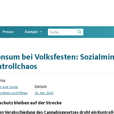
Enter
Presse
Kontakt
the
terms
you
wish
nsum bei Volksfesten: Sozialmi
to
search
ntrollchaos
for
ema
Datum
t und Justiz
ndheit und Pflege
26. Apr. 2024
schutz bleiben auf der Strecke
en Verabschiedung des Cannabisgesetzes droht ein Kontroll