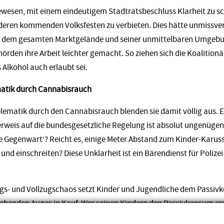
gewesen, mit einem eindeutigem Stadtratsbeschluss Klarheit zu s
ren kommenden Volksfesten zu verbieten. Dies hätte unmissver
uf dem gesamten Marktgelände und seiner unmittelbaren Umgebu
den ihre Arbeit leichter gemacht. So ziehen sich die Koalitionär
Alkohol auch erlaubt sei.
atik durch Cannabisrauch
ematik durch den Cannabisrauch blenden sie damit völlig aus. 
rweis auf die bundesgesetzliche Regelung ist absolut ungenüge
 Gegenwart‘? Reicht es, einige Meter Abstand zum Kinder-Karusse
 und einschreiten? Diese Unklarheit ist ein Bärendienst für Poli
s- und Vollzugschaos setzt Kinder und Jugendliche dem Passiv
ehenden Auges in Kauf. Wer seinen Kindern den Passivkonsum er
raurige Ansage der Lautrer Ampel an die Familien in der Stadt.“