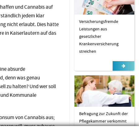
chaffen und Cannabis auf
ständlich jedem klar
Versicherungsfremde
ng nicht erlaubt.
Dies hätte
Leistungen aus
e in Kaiserlautern auf das
gesetzlicher
Krankenversicherung
streichen
Eine absurde
nd, denn was genau
ll zu halten? Und wer soll
zei und Kommunale
Befragung zur Zukunft der
konsum von Cannabis aus;
Pflegekammer verkommt
sparen will, muss zuhause
zur Farce