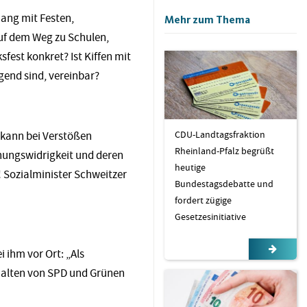
ang mit Festen,
Mehr zum Thema
uf dem Weg zu Schulen,
est konkret? Ist Kiffen mit
gend sind, vereinbar?
CDU-Landtagsfraktion
d kann bei Verstößen
Rheinland-Pfalz begrüßt
dnungswidrigkeit und deren
heutige
! Sozialminister Schweitzer
Bundestagsdebatte und
fordert zügige
Gesetzesinitiative
 ihm vor Ort: „Als
alten von SPD und Grünen