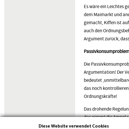
Es wäre ein Leichtes 
dem Maimarkt und ande
gemacht, Kiffen ist a
auch den Ordnungsbehör
Argument zurück, dass 
Passivkonsumproblem
Die Passivkonsumprobl
Argumentation! Der Ve
bedeutet ‚unmittelbare
das noch kontrollieren
Ordnungskräfte!
Das drohende Regelung
das nimmt die Ampel s
bleiben – das ist die t
Diese Website verwendet Cookies