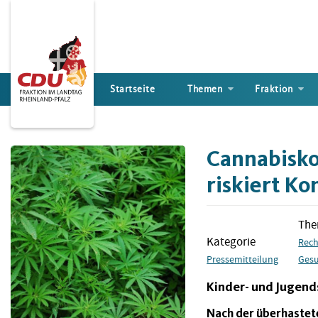
Direkt
zum
Inhalt
Startseite
Themen
Fraktion
Cannabisko
riskiert Ko
Th
Kategorie
Rech
Pressemitteilung
Gesu
Kinder- und Jugend
Nach der überhastet