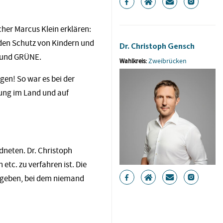
echer
Marcus Klein erklären:
 den Schutz von Kindern und
Dr. Christoph Gensch
P und GRÜNE.
Zweibrücken
Wahlkreis:
gen! So war es bei der
ung im Land und auf
dneten. Dr. Christoph
etc. zu verfahren ist. Die
er geben, bei dem niemand