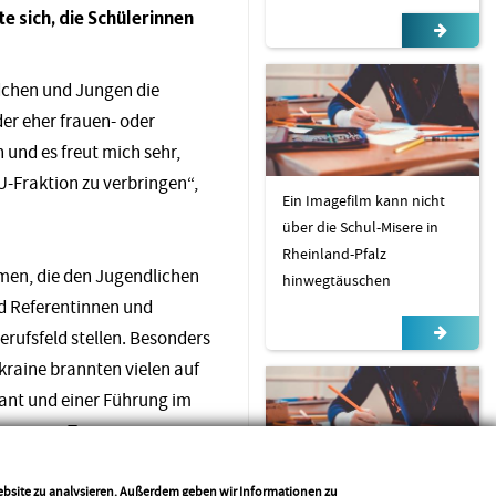
 sich, die Schülerinnen
ädchen und Jungen die
er eher frauen- oder
 und es freut mich sehr,
U-Fraktion zu verbringen“,
Ein Imagefilm kann nicht
über die Schul-Misere in
Rheinland-Pfalz
emen, die den Jugendlichen
hinwegtäuschen
nd Referentinnen und
rufsfeld stellen. Besonders
kraine brannten vielen auf
ant und einer Führung im
n ganzen Tag.
die Stimmen der Jungen und
Website zu analysieren. Außerdem geben wir Informationen zu