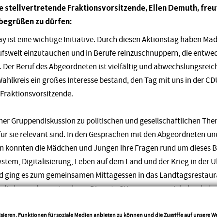
stellvertretende Fraktionsvorsitzende, Ellen Demuth, freute
 begrüßen zu dürfen:
Day ist eine wichtige Initiative. Durch diesen Aktionstag haben M
rufswelt einzutauchen und in Berufe reinzuschnuppern, die entwed
Der Beruf des Abgeordneten ist vielfältig und abwechslungsreich
hlkreis ein großes Interesse bestand, den Tag mit uns in der CD
e Fraktionsvorsitzende.
iner Gruppendiskussion zu politischen und gesellschaftlichen Th
für sie relevant sind. In den Gesprächen mit den Abgeordneten u
on konnten die Mädchen und Jungen ihre Fragen rund um dieses Be
tem, Digitalisierung, Leben auf dem Land und der Krieg in der U
nd ging es zum gemeinsamen Mittagessen in das Landtagsrestaur
, die besonders gut ankam. Die gute Stimmung zog sich durch de
rigen Motto ‚Es zählt, was du willst‘, war es uns ein Anliegen, 
sieren, Funktionen für soziale Medien anbieten zu können und die Zugriffe auf unsere 