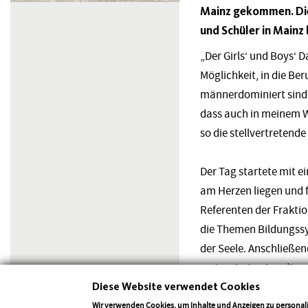
Mainz gekommen. Die 
und Schüler in Mainz
„Der Girls‘ und Boys‘ 
Möglichkeit, in die Be
männerdominiert sind. 
dass auch in meinem Wa
so die stellvertretend
Der Tag startete mit e
am Herzen liegen und 
Referenten der Frakti
die Themen Bildungssys
der Seele. Anschließe
restaurierten Landtag
Diese Website verwendet Cookies
„Ganz nach dem diesjäh
Wir verwenden Cookies, um Inhalte und Anzeigen zu personali