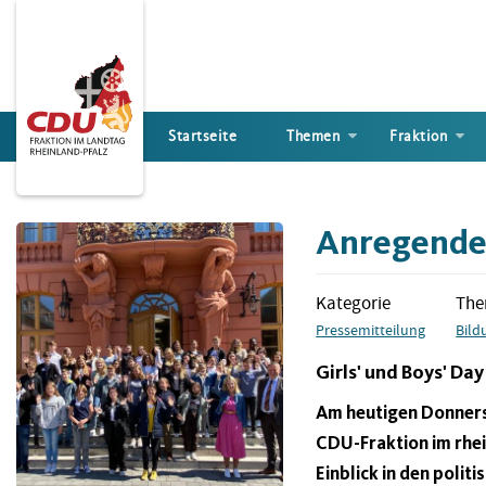
Direkt
zum
Inhalt
Startseite
Themen
Fraktion
Anregender
Kategorie
Th
Pressemitteilung
Bild
Girls' und Boys' Day
Am heutigen Donnerst
CDU-Fraktion im rhe
Einblick in den polit