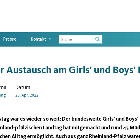
Enter
Presse
Kontakt
the
terms
you
wish
 Austausch am Girls' und Boys'
to
search
for
ema
Datum
ung
28. Apr. 2022
ag war es wieder so weit: Der bundesweite Girls' und Boys' 
inland-pfälzischen Landtag hat mitgemacht und rund 45 Mäd
ischen Alltag ermöglicht. Auch aus ganz Rheinland-Pfalz ware