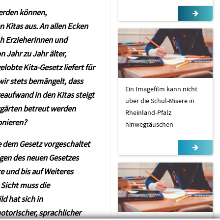
werden können,
 Kitas aus. An allen Ecken
ch Erzieherinnen und
 Jahr zu Jahr älter,
obte Kita-Gesetz liefert für
ir stets bemängelt, dass
Ein Imagefilm kann nicht
geaufwand in den Kitas steigt
über die Schul-Misere in
rgärten betreut werden
Rheinland-Pfalz
onieren?
hinwegtäuschen
te dem Gesetz vorgeschaltet
gen des neuen Gesetzes
 und bis auf Weiteres
 Sicht muss die
ld hat sich
in
otorischer, sprachlicher