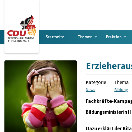
Direkt
zum
Inhalt
Startseite
Themen
Fraktion
Erzieherau
Kategorie
Thema
News
Bildung
Fachkräfte-Kampag
Bildungsministerin H
Dazu erklärt der Ki