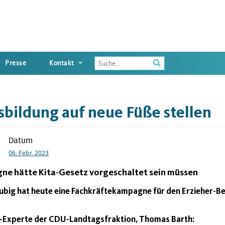
Enter
Presse
Kontakt
the
terms
you
wish
sbildung auf neue Füße stellen
to
search
for
Datum
06. Febr. 2023
ne hätte Kita-Gesetz vorgeschaltet sein müssen
ubig hat heute eine Fachkräftekampagne für den Erzieher-Be
ta-Experte der CDU-Landtagsfraktion, Thomas Barth: