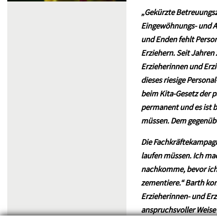
„Gekürzte Betreuungsz
Eingewöhnungs- und Auf
und Enden fehlt Perso
Erziehern. Seit Jahren
Erzieherinnen und Erz
dieses riesige Persona
beim Kita-Gesetz der pä
permanent und es ist b
müssen. Dem gegenüber 
Die Fachkräftekampagne
laufen müssen. Ich ma
nachkomme, bevor ich m
zementiere.“ Barth kon
Erzieherinnen- und Erz
anspruchsvoller Weise 