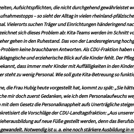
eiten, Aufsichtspflichten, die nicht durchgehend gewährleistet 
nahmestopps – so sieht der Alltag in vielen rheinland-pfälzischen
nal. Vielerorts suchen Träger und Einrichtungen händeringend na
 zeichnet sich dieses Problem ab: Kita-Teams werden im Schnitt von
iehe
r
gehen in den Ruhestand. Das von der Landesregierung hochgel
l-Problem keine brauchbaren Antworten. Als CDU-Fraktion haben w
dagogische und erzieherische Blick auf die Kinder fehlt. Der Pfle
ekannt, dass immer mehr Kinder mit Auffälligkeiten in den Kinde
steht zu wenig Personal. Wie soll gute Kita-Betreuung so funkti
, die Frau Hubig heute vorgestellt hat, kommt zu spät: „Sie hät
che mir doch zuerst Gedanken, wie ich dem Personalaufwuchs we
it dem Gesetz die Personalknappheit aufs Unerträgliche steigere
kretisiert die Vorschläge der CDU-Landtagsfraktion: „Aus unserer
ieherausbildung auf neue Füße gestellt werden, denn das Berufsbi
gewandelt. Notwendig ist u. a. eine noch stärkere Ausbildung in m