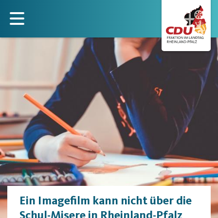
Direkt
zum
Inhalt
Ein Imagefilm kann nicht über die
Schul-Misere in Rheinland-Pfalz