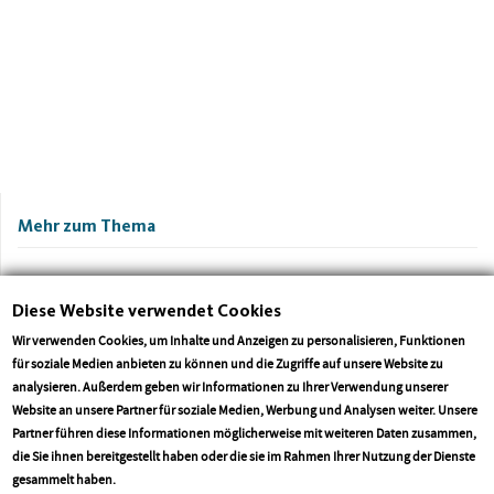
Mehr zum Thema
Diese Website verwendet Cookies
Wir verwenden Cookies, um Inhalte und Anzeigen zu personalisieren, Funktionen
für soziale Medien anbieten zu können und die Zugriffe auf unsere Website zu
analysieren. Außerdem geben wir Informationen zu Ihrer Verwendung unserer
Website an unsere Partner für soziale Medien, Werbung und Analysen weiter. Unsere
Partner führen diese Informationen möglicherweise mit weiteren Daten zusammen,
Einheitliche Handyregelung stärkt den
Reizgas an Schule versprü
die Sie ihnen bereitgestellt haben oder die sie im Rahmen Ihrer Nutzung der Dienste
Lernerfolg und entlastet unsere Schulen
Allgemeinheit hat die Ein
More info
gesammelt haben.
tragen