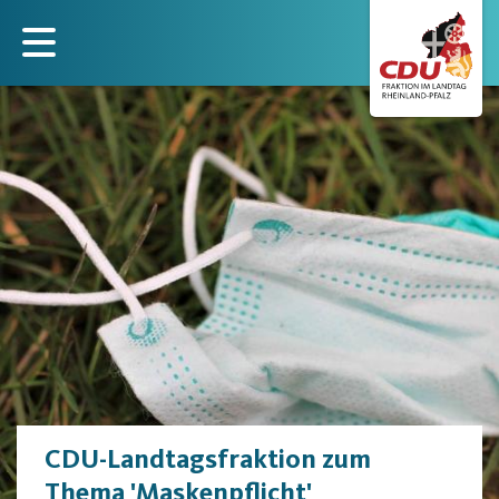
Direkt
zum
Inhalt
CDU-Landtagsfraktion zum
Thema 'Maskenpflicht'