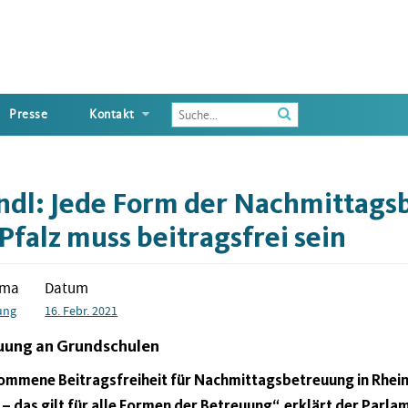
Enter
Presse
Kontakt
the
terms
you
wish
ndl: Jede Form der Nachmittags
to
search
falz muss beitragsfrei sein
for
ema
Datum
ung
16. Febr. 2021
uung an Grundschulen
kommene Beitragsfreiheit für Nachmittagsbetreuung in Rhein
– das gilt für alle Formen der Betreuung“, erklärt der Parla