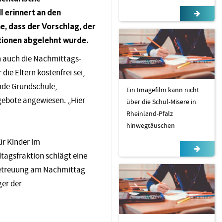
l erinnert an den
, dass der Vorschlag, der
ktionen abgelehnt wurde.
ien auch die Nachmittags-
ie Eltern kostenfrei sei,
nde Grundschule,
Ein Imagefilm kann nicht
Angebote angewiesen. „Hier
über die Schul-Misere in
Rheinland-Pfalz
hinwegtäuschen
ür Kinder im
tagsfraktion schlägt eine
e Betreuung am Nachmittag
ger der