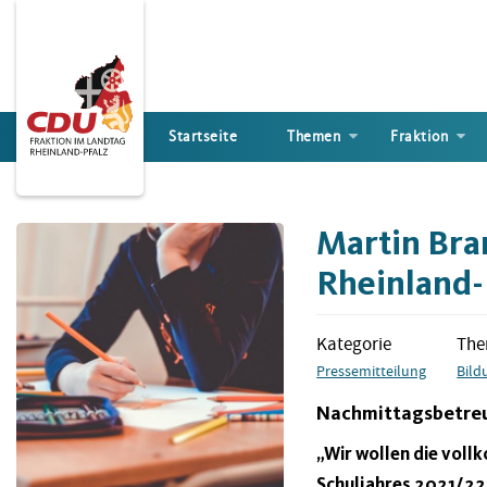
Direkt
zum
Inhalt
Startseite
Themen
Fraktion
Martin Bra
Rheinland-P
Kategorie
Th
Pressemitteilung
Bild
Nachmittagsbetre
„Wir wollen die voll
Schuljahres 2021/22 