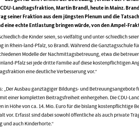
CDU-Landtagsfraktion, Martin Brandl, heute in Mainz. Brand
g seiner Fraktion aus dem jüngsten Plenum und die Tatsache
and eine echte Entlastung bringen würde, von den Ampel-Fra
schiedlich die Kinder seien, so vielfältig und unter-schiedlich se
 in Rhein-land-Pfalz, so Brandl. Während die Ganztagsschule für d
schiedenen Modelle der Nachmittagsbetreuung, etwa die betreue
einland-Pfalz sei jede dritte Familie auf diese kostenpflichtigen 
gsfraktion eine deutliche Verbesserung vor.“
us: „Der Ausbau ganztägiger Bildungs- und Betreuungsangebote f
mit einer kompletten Beitragsfreiheit einhergehen. Die CDU-Land
n in Höhe von ca. 14. Mio. Euro für die bislang kostenpflichtig
 vor. Erfasst sind dabei sowohl öffentliche als auch private Trä
 und auch Kinderhorte.“