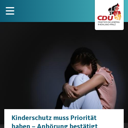
Direkt
zum
Inhalt
Kinderschutz muss Priorität
haben – Anhörung bestätigt