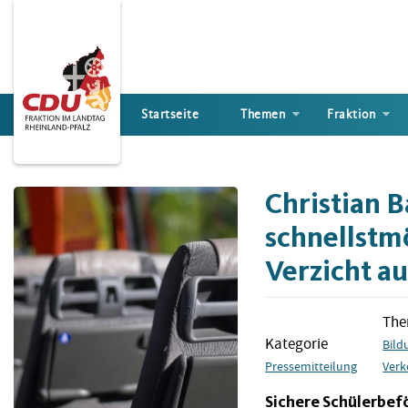
Direkt
zum
Inhalt
Startseite
Themen
Fraktion
Christian B
schnellstm
Verzicht au
Th
Kategorie
Bild
Pressemitteilung
Verk
Sichere Schülerbe