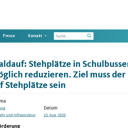
Enter
Presse
Kontakt
the
terms
you
wish
aldauf: Stehplätze in Schulbuss
to
search
öglich reduzieren. Ziel muss der
for
f Stehplätze sein
ema
Datum
ung
ehr und Infrastruktur
23. Aug. 2020
förderung