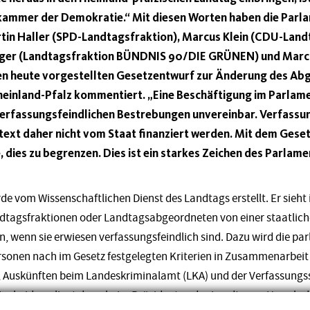
kammer der Demokratie.“ Mit diesen Worten haben die Parl
in Haller (SPD-Landtagsfraktion), Marcus Klein (CDU-Landt
nger (Landtagsfraktion BÜNDNIS 90/DIE GRÜNEN) und Marc
en heute vorgestellten Gesetzentwurf zur Änderung des Ab
einland-Pfalz kommentiert. „Eine Beschäftigung im Parlame
verfassungsfeindlichen Bestrebungen unvereinbar. Verfassu
text daher nicht vom Staat finanziert werden. Mit dem Gesetz
 dies zu begrenzen. Dies ist ein starkes Zeichen des Parlame
e vom Wissenschaftlichen Dienst des Landtags erstellt. Er sieht 
dtagsfraktionen oder Landtagsabgeordneten von einer staatlich
, wenn sie erwiesen verfassungsfeindlich sind. Dazu wird die pa
ersonen nach im Gesetz festgelegten Kriterien in Zusammenarbei
, Auskünften beim Landeskriminalamt (LKA) und der Verfassung
Entscheidung liegt dann beim Präsidenten des Landtags. „Uns als