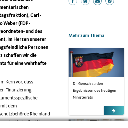
amentarischen
agsfraktion), Carl-
o Weber (FDP-
geordneten- und des
Mehr zum Thema
nt, im Herzen unserer
ngsfeindliche Personen
 schaffen wir die
nts für eine wehrhafte
im Kern vor, dass
Dr. Gensch zu den
en Finanzierung
Ergebnissen des heutigen
Ministerrats
rlamentsspezifische
t mit dem
sschutzbehörde Rheinland-
 demokratische Fraktionen