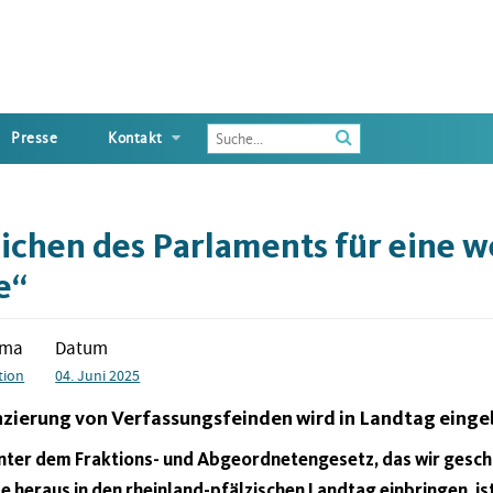
Enter
Presse
Kontakt
the
terms
you
wish
eichen des Parlaments für eine 
to
search
e“
for
ema
Datum
tion
04. Juni 2025
zierung von Verfassungsfeinden wird in Landtag einge
nter dem Fraktions- und Abgeordnetengesetz, das wir gesch
 heraus in den rheinland-pfälzischen Landtag einbringen, is