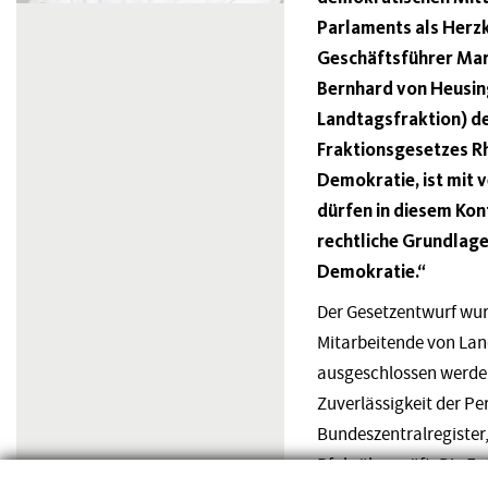
Parlaments als Herz
Geschäftsführer Mart
Bernhard von Heusi
Landtagsfraktion) d
Fraktionsgesetzes Rh
Demokratie, ist mit 
dürfen in diesem Kon
rechtliche Grundlage,
Demokratie.“
Der Gesetzentwurf wurd
Mitarbeitende von Lan
ausgeschlossen werden
Zuverlässigkeit der P
Bundeszentralregister
Pfalz überprüft. Die 