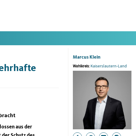
Marcus Klein
wehrhafte
Kaiserslautern-Land
Wahlkreis:
bracht
lossen aus der
t der Schutz des