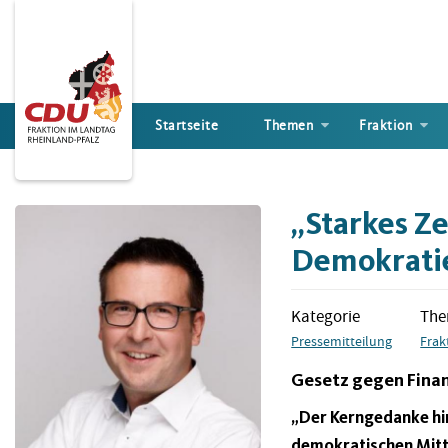
Direkt
zum
Inhalt
Startseite
Themen
Fraktion
„Starkes Z
Demokrati
Kategorie
Th
Pressemitteilung
Frak
Gesetz gegen Finan
„Der Kerngedanke hi
demokratischen Mitte