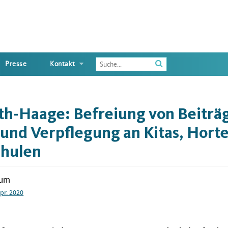
Enter
Presse
Kontakt
the
terms
you
wish
h-Haage: Befreiung von Beiträg
to
search
und Verpflegung an Kitas, Hort
for
chulen
tum
Apr. 2020