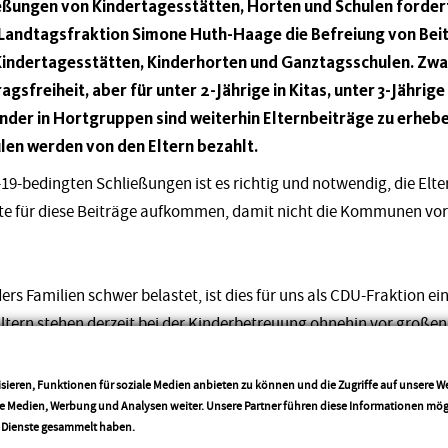
eßungen von Kindertagesstätten, Horten und Schulen fordert
Landtagsfraktion Simone Huth-Haage die Befreiung von Beit
indertagesstätten, Kinderhorten und Ganztagsschulen. Zwar h
agsfreiheit, aber für unter 2-Jährige in Kitas, unter 3-Jährig
inder in Hortgruppen sind weiterhin Elternbeiträge zu erheb
en werden von den Eltern bezahlt.
d-19-bedingten Schließungen ist es richtig und notwendig, die Elt
lte für diese Beiträge aufkommen, damit nicht die Kommunen vor 
ders Familien schwer belastet, ist dies für uns als CDU-Fraktion e
Eltern stehen derzeit bei der Kinderbetreuung ohnehin vor groß
ona-Krise ernste wirtschaftliche Sorgen. Eine finanzielle Entla
gnal, um sie in Zeiten der Krise zu unterstützen.“
sieren, Funktionen für soziale Medien anbieten zu können und die Zugriffe auf unsere 
ale Medien, Werbung und Analysen weiter. Unsere Partner führen diese Informationen mö
More info
r Dienste gesammelt haben.
Teilen