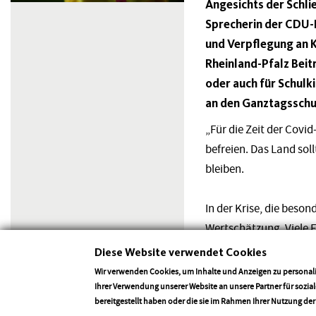
Angesichts der Schli
Sprecherin der CDU-
und Verpflegung an K
Rheinland-Pfalz Beitr
oder auch für Schulk
an den Ganztagsschul
„Für die Zeit der Covi
befreien. Das Land sol
bleiben.
In der Krise, die beson
Wertschätzung. Viele 
haben aufgrund der Cor
Diese Website verwendet Cookies
ist hier das richtige Si
Wir verwenden Cookies, um Inhalte und Anzeigen zu personali
Ihrer Verwendung unserer Website an unsere Partner für sozi
bereitgestellt haben oder die sie im Rahmen Ihrer Nutzung de
Zurück