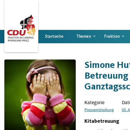
Direkt
zum
Inhalt
Startseite
Themen
Fraktion
Simone Hut
Betreuung 
Ganztagss
Kategorie
Da
Pressemitteilung
05. 
Kitabetreuung