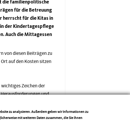
 die familienpolitische
rägen für die Betreuung
errscht für die Kitas in
e in der Kindertagespflege
en. Auch die Mittagessen
ern von diesen Beiträgen zu
Ort auf den Kosten sitzen
in wichtiges Zeichen der
en Herausforderungen und
stung von Seiten des Landes
Website zu analysieren. Außerdem geben wir Informationen zu
glicherweise mit weiteren Daten zusammen, die Sie ihnen
Drucken
Teilen