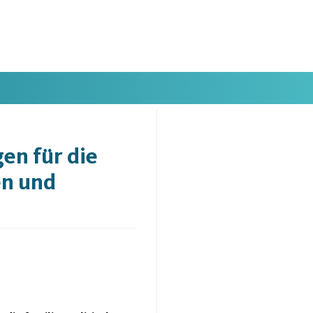
en für die
en und