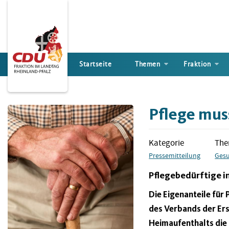
Direkt
zum
Inhalt
Startseite
Themen
Fraktion
Pflege mus
Kategorie
Th
Pressemitteilung
Gesu
Pflegebedürftige i
Die Eigenanteile für
des Verbands der Ers
Heimaufenthalts die 