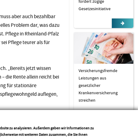
fordert zügige
Gesetzesinitiative
 muss aber auch bezahlbar
ielles Problem dar, was dazu
t. Pflege in Rheinland-Pfalz
ei Pflege teurer als für
h. „Bereits jetzt wissen
Versicherungsfremde
– die Rente allein reicht bei
Leistungen aus
ng für stationäre
gesetzlicher
Krankenversicherung
espflegewohngeld auflegen,
streichen
in der stationären Pflege.
ter der damaligen
Website zu analysieren. Außerdem geben wir Informationen zu
glicherweise mit weiteren Daten zusammen, die Sie ihnen
deren Bundesländer – wieder