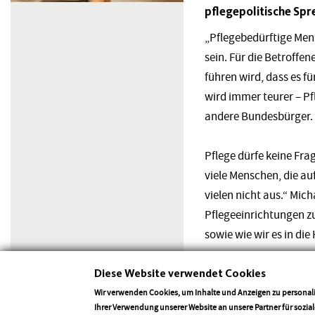
pflegepolitische Sp
„Pflegebedürftige Men
sein. Für die Betroffe
führen wird, dass es f
wird immer teurer – Pf
andere Bundesbürger.
Pflege dürfe keine Fr
viele Menschen, die auf
vielen nicht aus.“ Mic
Pflegeeinrichtungen z
sowie wie wir es in d
Diese Website verwendet Cookies
„In der Vergangenheit 
Die Förderung wurde a
Wir verwenden Cookies, um Inhalte und Anzeigen zu personali
Ihrer Verwendung unserer Website an unsere Partner für sozi
Sozialministerin Frau 