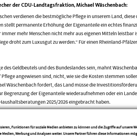
recher der CDU-Landtagsfraktion, Michael Wäschenbach:
schen verdienen die bestmögliche Pflege in unserem Land, diese
nen stellt permanente Erhöhung der Eigenanteile ein echtes finanz
ür immer mehr Menschen nicht mehr aus eigenen Mitteln leistbar is
lege droht zum Luxusgut zu werden.“ Für einen Rheinland-Pfälzer s
age des Geldbeutels und des Bundeslandes sein, mahnt Wäschenbac
 Pflege angewiesen sind, nicht, wie sie die Kosten stemmen sollen 
hael Wäschenbach fordert, das Land müsse die Investitionsförderu
ur Begrenzung der Eigenanteile wiederaufnehmen oder ein Land
ie Haushaltsberatungen 2025/2026 eingebracht haben.
gab es bereits diese Förderung des Landes von Investitionskosten 
ufgrund eines Gesetzentwurfes von SPD und FDP im Jahr 2003 un
sieren, Funktionen für soziale Medien anbieten zu können und die Zugriffe auf unsere 
ale Medien, Werbung und Analysen weiter. Unsere Partner führen diese Informationen mö
Dreyer eingestellt. Wenn sich das Land – wie die allermeisten an