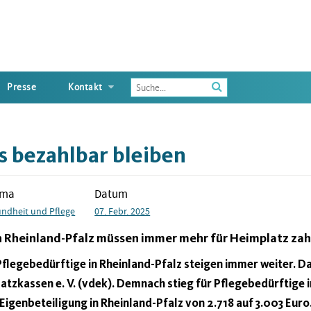
Enter
Presse
Kontakt
the
terms
you
wish
s bezahlbar bleiben
to
search
for
ema
Datum
ndheit und Pflege
07. Febr. 2025
n Rheinland-Pfalz müssen immer mehr für Heimplatz zah
 Pflegebedürftige in Rheinland-Pfalz steigen immer weiter. D
atzkassen e. V. (vdek). Demnach stieg für Pflegebedürftige i
Eigenbeteiligung in Rheinland-Pfalz von 2.718 auf 3.003 Euro