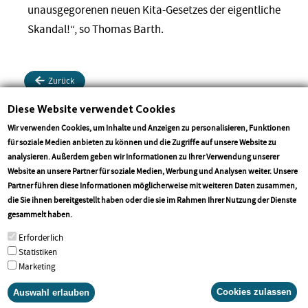
unausgegorenen neuen Kita-Gesetzes der eigentliche
Skandal!“, so Thomas Barth.
Zurück
Diese Website verwendet Cookies
Drucken
Teilen
Teilen
Wir verwenden Cookies, um Inhalte und Anzeigen zu personalisieren, Funktionen
für soziale Medien anbieten zu können und die Zugriffe auf unsere Website zu
analysieren. Außerdem geben wir Informationen zu Ihrer Verwendung unserer
Website an unsere Partner für soziale Medien, Werbung und Analysen weiter. Unsere
Partner führen diese Informationen möglicherweise mit weiteren Daten zusammen,
die Sie ihnen bereitgestellt haben oder die sie im Rahmen Ihrer Nutzung der Dienste
More info
gesammelt haben.
Erforderlich
Statistiken
Marketing
Cookies zulassen
Auswahl erlauben