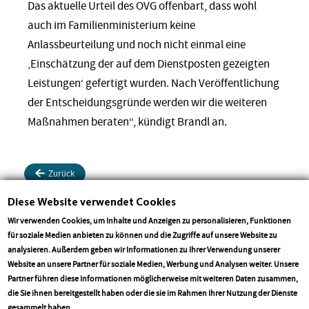
Das aktuelle Urteil des OVG offenbart, dass wohl
auch im Familienministerium keine
Anlassbeurteilung und noch nicht einmal eine
‚Einschätzung der auf dem Dienstposten gezeigten
Leistungen‘ gefertigt wurden. Nach Veröffentlichung
der Entscheidungsgründe werden wir die weiteren
Maßnahmen beraten“, kündigt Brandl an.
Zurück
Diese Website verwendet Cookies
Drucken
Teilen
Teilen
Wir verwenden Cookies, um Inhalte und Anzeigen zu personalisieren, Funktionen
für soziale Medien anbieten zu können und die Zugriffe auf unsere Website zu
analysieren. Außerdem geben wir Informationen zu Ihrer Verwendung unserer
Website an unsere Partner für soziale Medien, Werbung und Analysen weiter. Unsere
Partner führen diese Informationen möglicherweise mit weiteren Daten zusammen,
die Sie ihnen bereitgestellt haben oder die sie im Rahmen Ihrer Nutzung der Dienste
More info
gesammelt haben.