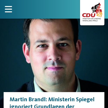
Direkt
zum
Inhalt
Martin Brandl: Ministerin Spiegel
ignoriert Grundlagen der