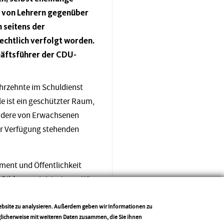
lt von Lehrern gegenüber
 seitens der
echtlich verfolgt worden.
chäftsführer der CDU-
ahrzehnte im Schuldienst
le ist ein geschützter Raum,
sondere von Erwachsenen
ur Verfügung stehenden
ment und Öffentlichkeit
n Bildungsministeriums. Wir
ragen. Damit wollen wir
hmen und ihren
Website zu analysieren. Außerdem geben wir Informationen zu
glicherweise mit weiteren Daten zusammen, die Sie ihnen
ggf. wie viele Fälle es in