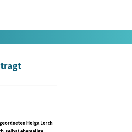
tragt
bgeordneten Helga Lerch
h, selbst ehemalige