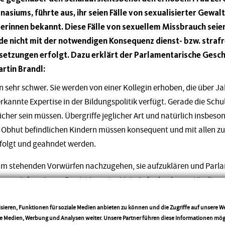
nasiums, führte aus, ihr seien Fälle von sexualisierter Gewa
erinnen bekannt. Diese Fälle von sexuellem Missbrauch seien
e nicht mit der notwendigen Konsequenz dienst- bzw. strafr
ersetzungen erfolgt. Dazu erklärt der Parlamentarische Ges
rtin Brandl:
 sehr schwer. Sie werden von einer Kollegin erhoben, die über J
rkannte Expertise in der Bildungspolitik verfügt. Gerade die Schu
icher sein müssen. Übergriffe jeglicher Art und natürlich insbe
r Obhut befindlichen Kindern müssen konsequent und mit allen z
rfolgt und geahndet werden.
aum stehenden Vorwürfen nachzugehen, sie aufzuklären und Parla
ge zu informieren. Das ist in erster Linie Aufgabe des zuständige
mende Woche eine Sondersitzung des Bildungsausschusses beant
elegenheit geben, zu diesen schweren Vorwürfen Stellung zu ne
sieren, Funktionen für soziale Medien anbieten zu können und die Zugriffe auf unsere 
ale Medien, Werbung und Analysen weiter. Unsere Partner führen diese Informationen mö
egen. Konkret erwarten wir insbesondere Auskunft darüber, ob und 