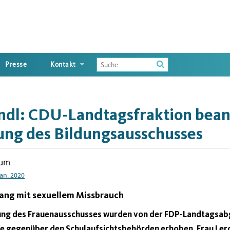
Enter
Presse
Kontakt
the
terms
you
wish
ndl: CDU-Landtagsfraktion bean
to
search
ung des Bildungsausschusses
for
tum
Jan. 2020
ng mit sexuellem Missbrauch
tzung des Frauenausschusses wurden von der FDP-Landtagsa
e gegenüber den Schulaufsichtsbehörden erhoben. Frau Lerc