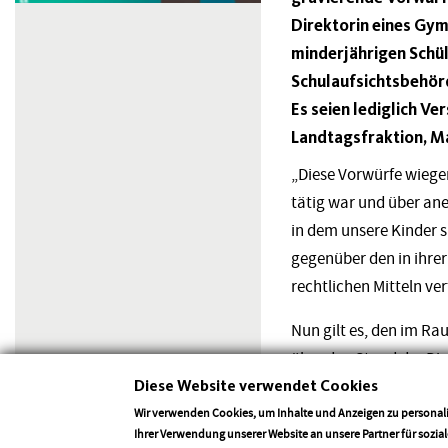
Direktorin eines Gym
minderjährigen Schül
Schulaufsichtsbehörd
Es seien lediglich V
Landtagsfraktion, Ma
„Diese Vorwürfe wiegen
tätig war und über ane
in dem unsere Kinder s
gegenüber den in ihre
rechtlichen Mitteln ve
Nun gilt es, den im R
über den Stand der Din
Diese Website verwendet Cookies
werden daher für kom
der Landesregierung G
Wir verwenden Cookies, um Inhalte und Anzeigen zu personali
Ihrer Verwendung unserer Website an unsere Partner für sozi
Erkenntnisstand darzul