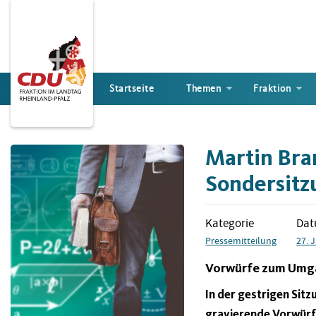
Direkt
zum
Inhalt
Startseite
Themen
Fraktion
Martin Bra
Sondersitz
Kategorie
Da
Pressemitteilung
27. 
Vorwürfe zum Umga
In der gestrigen Si
gravierende Vorwürf