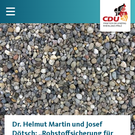
Direkt
zum
Inhalt
Dr. Helmut Martin und Josef
Dötsch: „Rohstoffsicherung für