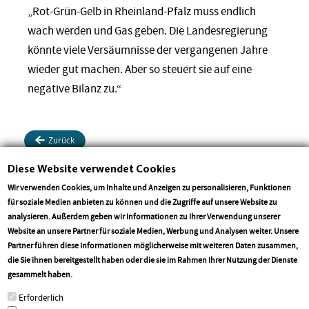
„Rot-Grün-Gelb in Rheinland-Pfalz muss endlich
wach werden und Gas geben. Die Landesregierung
könnte viele Versäumnisse der vergangenen Jahre
wieder gut machen. Aber so steuert sie auf eine
negative Bilanz zu.“
Zurück
Diese Website verwendet Cookies
Drucken
Teilen
Teilen
Wir verwenden Cookies, um Inhalte und Anzeigen zu personalisieren, Funktionen
für soziale Medien anbieten zu können und die Zugriffe auf unsere Website zu
analysieren. Außerdem geben wir Informationen zu Ihrer Verwendung unserer
Website an unsere Partner für soziale Medien, Werbung und Analysen weiter. Unsere
Partner führen diese Informationen möglicherweise mit weiteren Daten zusammen,
die Sie ihnen bereitgestellt haben oder die sie im Rahmen Ihrer Nutzung der Dienste
More info
gesammelt haben.
Erforderlich