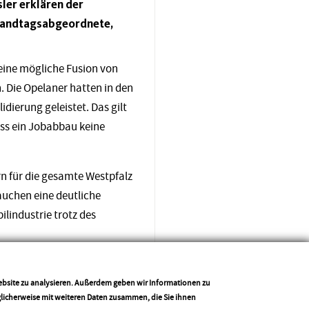
ler erklären der
-Landtagsabgeordnete,
eine mögliche Fusion von
. Die Opelaner hatten in den
dierung geleistet. Das gilt
dass ein Jobabbau keine
ern für die gesamte Westpfalz
auchen eine deutliche
ilindustrie trotz des
 Impuls vielleicht sogar ein
ntrag gestellt, eine solche
Website zu analysieren. Außerdem geben wir Informationen zu
glicherweise mit weiteren Daten zusammen, die Sie ihnen
ort zum Thema