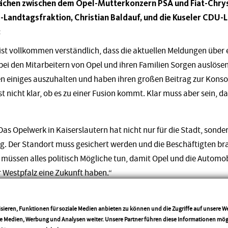
ächen zwischen dem Opel-Mutterkonzern PSA und Fiat-Chrys
-Landtagsfraktion, Christian Baldauf, und die Kuseler CDU
:
ist vollkommen verständlich, dass die aktuellen Meldungen über 
bei den Mitarbeitern von Opel und ihren Familien Sorgen auslösen
 einiges auszuhalten und haben ihren großen Beitrag zur Konsoli
st nicht klar, ob es zu einer Fusion kommt. Klar muss aber sein, 
„Das Opelwerk in Kaiserslautern hat nicht nur für die Stadt, sond
. Der Standort muss gesichert werden und die Beschäftigten br
 müssen alles politisch Mögliche tun, damit Opel und die Automob
 Westpfalz eine Zukunft haben.“
 geplante Ansiedlung einer Batteriezellenfertigung kann ein neuer
die Region sein. Genau deshalb haben wir im letzten Plenum den A
sieren, Funktionen für soziale Medien anbieten zu können und die Zugriffe auf unsere 
ale Medien, Werbung und Analysen weiter. Unsere Partner führen diese Informationen mö
u unterstützen. Dieser wurde von der Ampel-Koalition ohne ein W