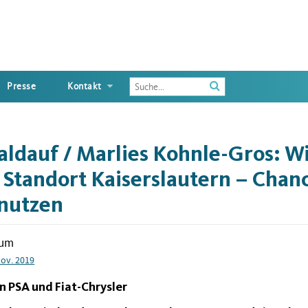
Enter
Presse
Kontakt
the
terms
you
wish
aldauf / Marlies Kohnle-Gros: W
to
search
 Standort Kaiserslautern – Chan
for
 nutzen
tum
Nov. 2019
n PSA und Fiat-Chrysler