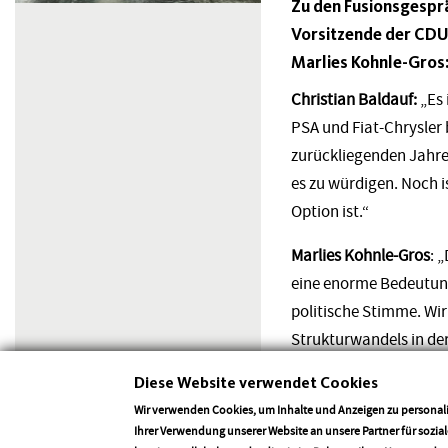
Zu den Fusionsgespr
Vorsitzende der CDU
Marlies Kohnle-Gros
Christian Baldauf:
„Es 
PSA und Fiat-Chrysler 
zurückliegenden Jahren
es zu würdigen. Noch i
Option ist.“
Marlies Kohnle-Gros
: 
eine enorme Bedeutung
politische Stimme. Wir
Strukturwandels in der
Diese Website verwendet Cookies
Christian Baldauf:
„Die
Leuchtturmprojekt für 
Wir verwenden Cookies, um Inhalte und Anzeigen zu personali
Ihrer Verwendung unserer Website an unsere Partner für sozi
Fertigung politisch z