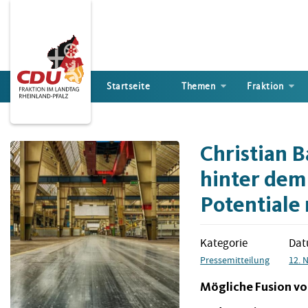
Direkt
zum
Inhalt
Startseite
Themen
Fraktion
Christian B
hinter dem
Potentiale
Kategorie
Da
Pressemitteilung
12. 
Mögliche Fusion vo