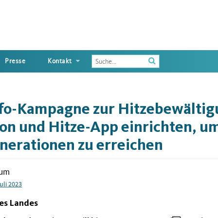
Enter
Presse
Kontakt
the
terms
you
wish
nfo-Kampagne zur Hitzebewältigu
to
search
fon und Hitze-App einrichten, um
for
nerationen zu erreichen
tum
Juli 2023
es Landes