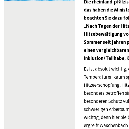
Die rheinland-pfälzi
das haben die Minist
beachten Sie dazu f
„Nach Tagen der Hitz
Hitzebewältigung vo
Sommer seit Jahren p
einen vergleichbaren
Inklusion/Teilhabe, 
Es ist absolut wichtig
Temperaturen kaum spü
Hitzeerschöpfung, Hit
besonders betroffen s
besonderen Schutz vuln
schwierigen Arbeitsum
wichtig, denn hier ble
ergreift Wäschenbach 