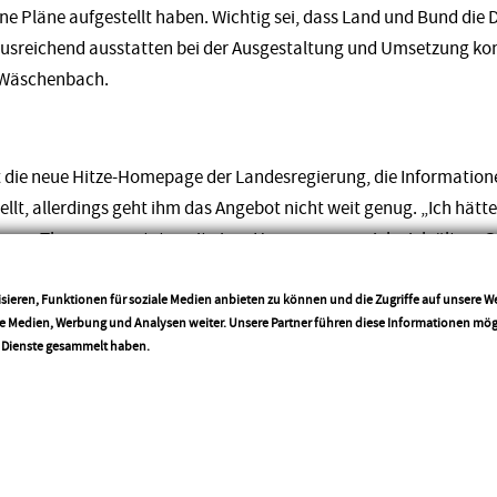
ne Pläne aufgestellt haben. Wichtig sei, dass Land und Bund die 
 ausreichend ausstatten bei der Ausgestaltung und Umsetzung 
o Wäschenbach.
die neue Hitze-Homepage der Landesregierung, die Informatio
llt, allerdings geht ihm das Angebot nicht weit genug. „Ich hätte 
um Thema erwartet – mit einer Homepage erreiche ich ältere G
Telefon einrichten? Gleichzeitig kann ich mir auch eine Hitze-App
die Gefahren durch anhaltende Hitzewellen sensibilisiert. Neben
sieren, Funktionen für soziale Medien anbieten zu können und die Zugriffe auf unsere 
ale Medien, Werbung und Analysen weiter. Unsere Partner führen diese Informationen mö
Hitze könnte die App dem User auch kühlere Orte in seiner Um
More info
r Dienste gesammelt haben.
 oder klimatisierte Behörden.“ Dementsprechend seien die Über
Landes offensichtlich noch unvollständig und ausbaufähig, so W
Teilen