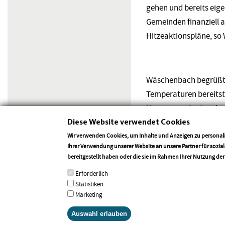
gehen und bereits eige
Gemeinden finanziell
Hitzeaktionspläne, s
Wäschenbach begrüßt 
Temperaturen bereitste
Kampagne des Landes z
Diese Website verwendet Cookies
Warum nicht ein Hitze-
jüngere Menschen für 
Wir verwenden Cookies, um Inhalte und Anzeigen zu personali
Ihrer Verwendung unserer Website an unsere Partner für sozi
Tipps zum Umgang mit 
bereitgestellt haben oder die sie im Rahmen Ihrer Nutzung de
bspw. Kirchen, Museen
Erforderlich
Hitzeaktionsplan des 
Statistiken
Marketing
Zurück
Auswahl erlauben