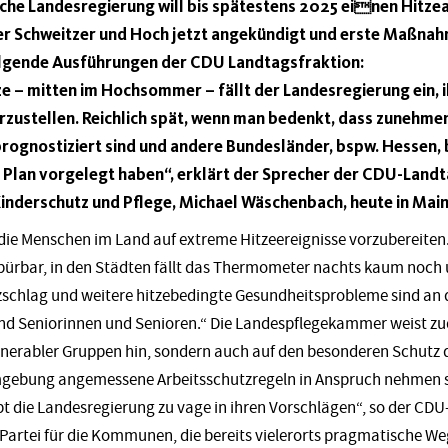
sche Landesregierung will bis spätestens 2025 einen Hitze
er Schweitzer und Hoch jetzt angekündigt und erste Maßnahm
olgende Ausführungen der CDU Landtagsfraktion:
e – mitten im Hochsommer – fällt der Landesregierung ein,
rzustellen. Reichlich spät, wenn man bedenkt, dass zunehm
rognostiziert sind und andere Bundesländer, bspw. Hessen, 
 Plan vorgelegt haben“, erklärt der Sprecher der CDU-Landta
Kinderschutz und Pflege, Michael Wäschenbach, heute in Main
, die Menschen im Land auf extreme Hitzeereignisse vorzubereiten.
rbar, in den Städten fällt das Thermometer nachts kaum noch u
zschlag und weitere hitzebedingte Gesundheitsprobleme sind an
ind Seniorinnen und Senioren.“ Die Landespflegekammer weist zu
erabler Gruppen hin, sondern auch auf den besonderen Schutz der
gebung angemessene Arbeitsschutzregeln in Anspruch nehmen soll
ibt die Landesregierung zu vage in ihren Vorschlägen“, so der CDU
Partei für die Kommunen, die bereits vielerorts pragmatische W