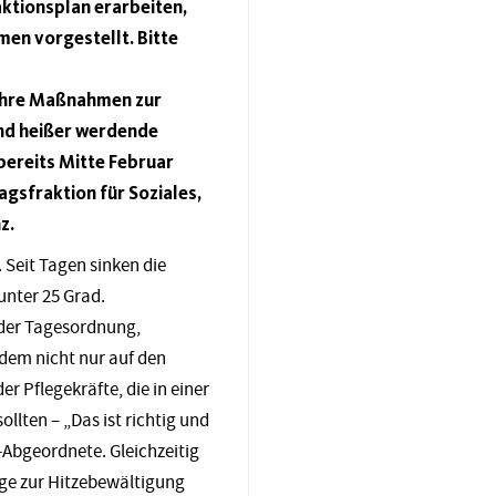
aktionsplan erarbeiten,
en vorgestellt. Bitte
 ihre Maßnahmen zur
end heißer werdende
bereits Mitte Februar
gsfraktion für Soziales,
z.
 Seit Tagen sinken die
nter 25 Grad.
 der Tagesordnung,
dem nicht nur auf den
 Pflegekräfte, die in einer
ten – „Das ist richtig und
-Abgeordnete. Gleichzeitig
ege zur Hitzebewältigung