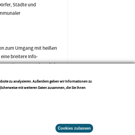
Dörfer, Städte und
kommunaler
nen zum Umgang mit heißen
eine breitere Info-
enerationen nur schwerlich.
 vorstellen, die wiederum
 einem Hitzewarn-Alarm und
Website zu analysieren. Außerdem geben wir Informationen zu
glicherweise mit weiteren Daten zusammen, die Sie ihnen
gebung anzeigen können, wie
legungen zum
äschenbach.
Drucken
Teilen
Cookies zulassen
Zustimmung widerr