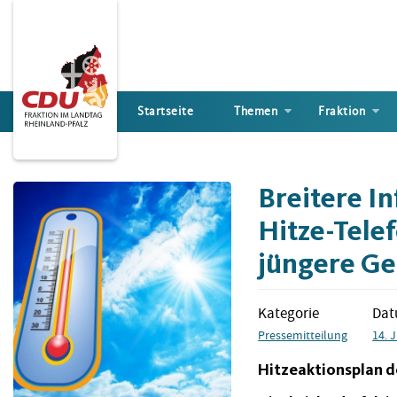
Direkt
zum
Inhalt
Startseite
Themen
Fraktion
Breitere I
Hitze-Tele
jüngere Ge
Kategorie
Da
Pressemitteilung
14. 
Hitzeaktionsplan d