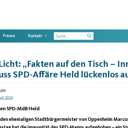
Enter
Presse
Kontakt
the
terms
you
wish
icht: „Fakten auf den Tisch – I
to
search
ss SPD-Affäre Held lückenlos au
for
tum
Juli 2019
gen SPD-MdB Held
um den ehemaligen Stadtbürgermeister von Oppenheim Marc
stag hat die Immunität des SPD-Manns aufgehoben – ein St