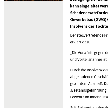
kann eingeleitet we
Schadenersatzforder
Gewerbebau (GWG) Op
Insolvenz der Tocht
Der stellvertretende F
erklärt dazu:
„Die Vorwürfe gegen d
und Vorteilsnahme ist 
Durch die Insolvenz d
abgelaufenen Geschäf
geahntem Ausmaß. Durc
‚Bestandsgefährdung‘ 
Lewentz im Innenaussch
Seit Bekanntwerden de