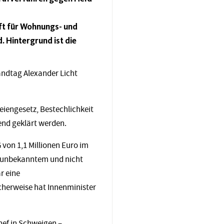
ft für Wohnungs- und
 Hintergrund ist die
andtag Alexander Licht
iengesetz, Bestechlichkeit
end geklärt werden.
von 1,1 Millionen Euro im
 unbekanntem und nicht
r eine
cherweise hat Innenminister
hef in Schweigen –