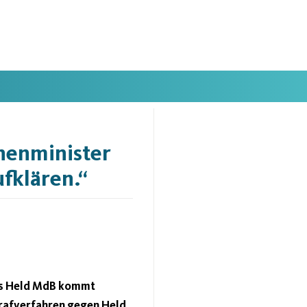
nnenminister
fklären.“
us Held MdB kommt
rafverfahren gegen Held