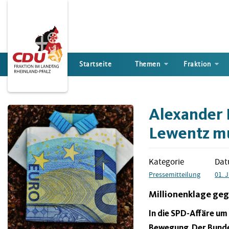
Direkt
zum
Inhalt
Startseite
Themen
Fraktion
Alexander L
Lewentz mu
Kategorie
Da
Pressemitteilung
01. 
Millionenklage ge
In die SPD-Affäre 
Bewegung. Der Bunde