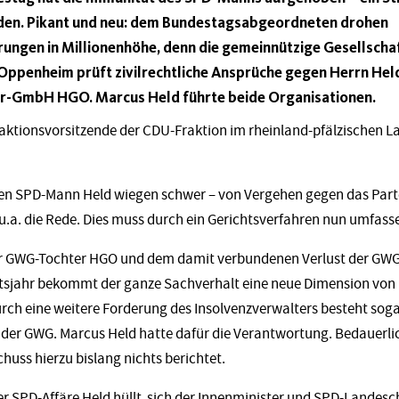
rden. Pikant und neu: dem Bundestagsabgeordneten drohen
ungen in Millionenhöhe, denn die gemeinnützige Gesellscha
penheim prüft zivilrechtliche Ansprüche gegen Herrn Held.
er-GmbH HGO. Marcus Held führte beide Organisationen.
raktionsvorsitzende der CDU-Fraktion im rheinland-pfälzischen L
en SPD-Mann Held wiegen schwer – von Vergehen gegen das Parte
u.a. die Rede. Dies muss durch ein Gerichtsverfahren nun umfass
er GWG-Tochter HGO und dem damit verbundenen Verlust der GWG 
tsjahr bekommt der ganze Sachverhalt eine neue Dimension von
h eine weitere Forderung des Insolvenzverwalters besteht soga
der GWG. Marcus Held hatte dafür die Verantwortung. Bedauerli
uss hierzu bislang nichts berichtet.
r SPD-Affäre Held hüllt sich der Innenminister und SPD-Landesc